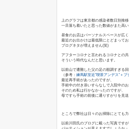
上のグラフは東京都の感染者数日別推移
一旦落ち着いたと思った数値がまた高い
昼食のお店はパーソナルスペースが広く
最近のお出かけは最低限にとどまってお
ブログネタが増えません(笑)
アフターコロナと言われるコロナとの共
そういう時代なんだと思います。
以前山で遭難した父の足の順調すぎる回
（参考：
練馬駅至近”喫茶アンデス”＋プ
最近再手術があったのですが、
手術中の付き添いすらなしで入院中のお
そのため私は行かなかったのですが、
母ですら手術の前後に通りすがりを見送
ところで弊社は日々のお掃除にとても力
以前川田氏のブログに載った写真ですが
パーティションが見えますでしょうか・