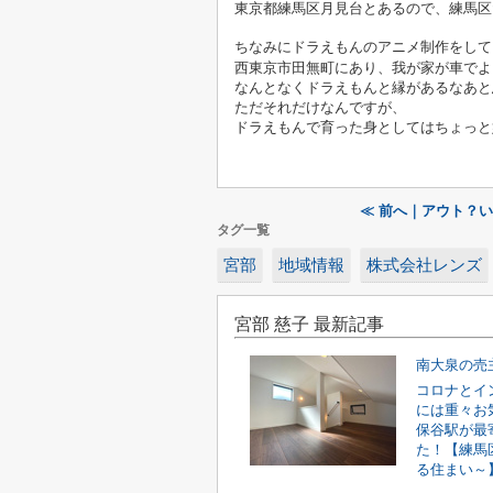
東京都練馬区月見台とあるので、練馬区
ちなみにドラえもんのアニメ制作をし
西東京市田無町にあり、我が家が車でよ
なんとなくドラえもんと縁があるなあと
ただそれだけなんですが、
ドラえもんで育った身としてはちょっと
≪ 前へ｜アウト？
タグ一覧
宮部
地域情報
株式会社レンズ
宮部 慈子 最新記事
南大泉の売
コロナとイ
には重々お
保谷駅が最
た！【練馬
る住まい～】