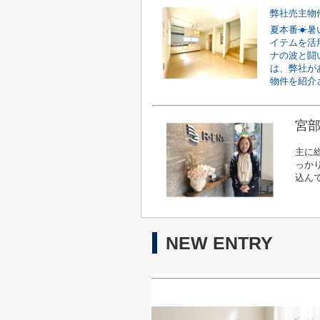
弊社売主物
夏本番☀暑
イテムを活
ナの波と闘
は、弊社が
物件を紹介さ
宮部
主に
っか
込ん
NEW ENTRY