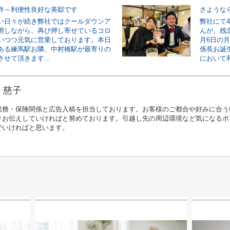
件～利便性良好な美邸です
さような
い日々が続き弊社ではクールダウンア
弊社にて
用しながら、再び押し寄せているコロ
んが、残
いつつ元気に営業しております。本日
月6日の
ある練馬駅お隣、中村橋駅が最寄りの
係長お誕
せて頂きます...
において和
 慈子
総務・保険関係と広告入稿を担当しております。お客様のご都合や好みに合う
りお伝えしていければと努めております。引越し先の周辺環境など気になるポ
でいければと思います。