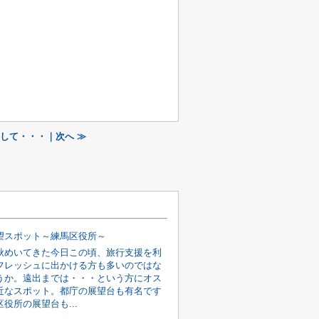
して・・・｜次へ ≫
望スポット～練馬区役所～
秋めいてきた今日この頃、旅行支援を利
フレッシュに出かける方も多いのではな
うか。遠出までは・・・という方にオス
近なスポット。都庁の展望台も有名です
役所の展望台も...