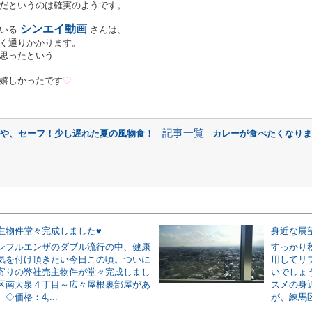
だというのは確実のようです。
シンエイ動画
ている
さんは、
く通りかかります。
思ったという
嬉しかったです
♡
記事一覧
いや、セーフ！少し遅れた夏の風物食！
カレーが食べたくなりま
主物件堂々完成しました♥
身近な展
ンフルエンザのダブル流行の中、健康
すっかり
気を付け頂きたい今日この頃。ついに
用してリ
寄りの弊社売主物件が堂々完成しまし
いでしょ
区南大泉４丁目～広々屋根裏部屋があ
スメの身
◇価格：4,...
が、練馬区