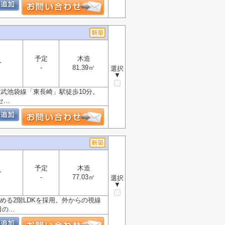
予定
木造
分
-
81.39㎡
選択
▼
武池袋線「東長崎」駅徒歩10分。
..
予定
木造
分
-
77.03㎡
選択
▼
める2階LDKを採用。外からの視線
...