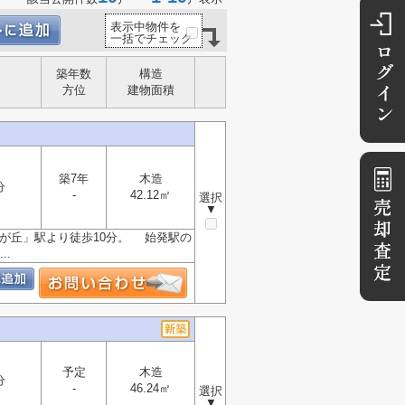
表示中物件を
一括でチェック
築年数
構造
方位
建物面積
築7年
木造
分
-
42.12㎡
選択
▼
光が丘」駅より徒歩10分。 始発駅の
.
予定
木造
分
-
46.24㎡
選択
▼