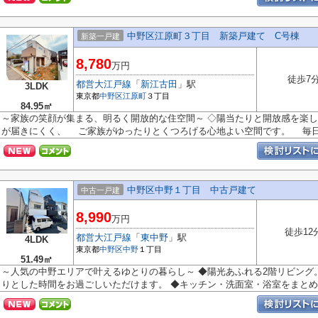
中野区江原町３丁目 新築戸建て C号棟
新築一戸建
8,780
万円
徒歩7
都営大江戸線
「
新江古田
」駅
3LDK
東京都
中野区
江原町
３丁目
84.95㎡
～家族の笑顔が集まる、明るく開放的な住空間～ ◇陽当たりと開放感を楽し
が届きにくく、 ご家族がゆったりとくつろげる心地よい空間です。 毎日の
中野区中野１丁目 中古戸建て
中古一戸建
8,990
万円
徒歩12
都営大江戸線
「
東中野
」駅
4LDK
東京都
中野区
中野
１丁目
51.49㎡
～人気の中野エリアで叶えるゆとりの暮らし～ ◆陽光あふれる2階リビン
りとした時間をお過ごしいただけます。 ◆キッチン・洗面室・浴室をまとめ..