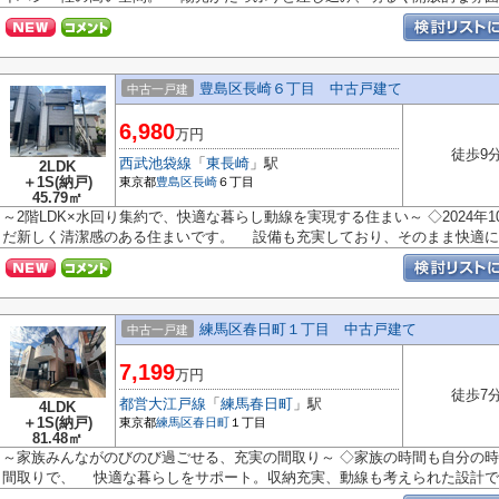
豊島区長崎６丁目 中古戸建て
中古一戸建
6,980
万円
徒歩9
西武池袋線
「
東長崎
」駅
2LDK
＋1S(納戸)
東京都
豊島区
長崎
６丁目
45.79㎡
～2階LDK×水回り集約で、快適な暮らし動線を実現する住まい～ ◇2024
だ新しく清潔感のある住まいです。 設備も充実しており、そのまま快適にご
練馬区春日町１丁目 中古戸建て
中古一戸建
7,199
万円
徒歩7
都営大江戸線
「
練馬春日町
」駅
4LDK
＋1S(納戸)
東京都
練馬区
春日町
１丁目
81.48㎡
～家族みんながのびのび過ごせる、充実の間取り～ ◇家族の時間も自分の時間
間取りで、 快適な暮らしをサポート。収納充実、動線も考えられた設計で毎