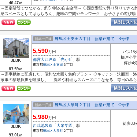
46.47㎡
～固定階段でつながる、約5.4帖の自由空間～ ◇固定階段で昇り降りできる
納スペースとしてはもちろん、趣味の空間やテレワーク、お子さまの遊び場..
練馬区土支田３丁目 新築戸建て B号棟
新築一戸建
5,590
万円
バス15
橋戸小学
都営大江戸線
「
光が丘
」駅
3LDK
停歩4
東京都
練馬区
土支田
３丁目
83.59㎡
～家事動線に配慮した、便利な水回り集約プラン～ ◇キッチン・洗面室・
家事の移動負担を軽減し、 洗濯や料理もスムーズにこなせる、毎日の暮ら..
練馬区大泉町２丁目 新築戸建て C号棟
新築一戸建
5,980
万円
徒歩33
西武池袋線
「
大泉学園
」駅
3LDK
東京都
練馬区
大泉町
２丁目
93.01㎡