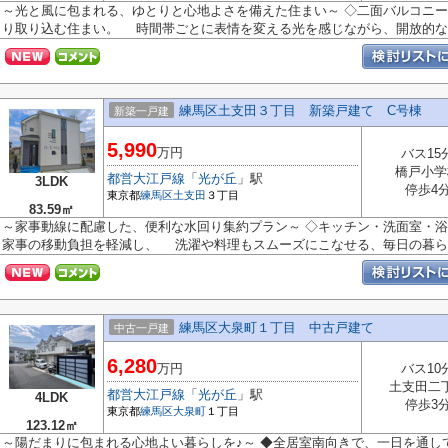
～光と風に包まれる、ゆとりと心地よさを備えた住まい～ ◇二面バルコニ
り取り込む住まい。 時間帯ごとに表情を変える光を感じながら、開放的な..
練馬区土支田３丁目 新築戸建て C号棟
新築一戸建
5,990
万円
バス15
橋戸小学
都営大江戸線
「
光が丘
」駅
3LDK
停歩4
東京都
練馬区
土支田
３丁目
83.59㎡
～家事動線に配慮した、便利な水回り集約プラン～ ◇キッチン・洗面室・
家事の移動負担を軽減し、 洗濯や料理もスムーズにこなせる、毎日の暮ら..
練馬区大泉町１丁目 中古戸建て
中古一戸建
6,280
万円
バス10
土支田二
都営大江戸線
「
光が丘
」駅
4LDK
停歩3
東京都
練馬区
大泉町
１丁目
123.12㎡
～陽だまりに包まれる心地よい暮らしを♪～ ◆全居室南向きで、一日を通