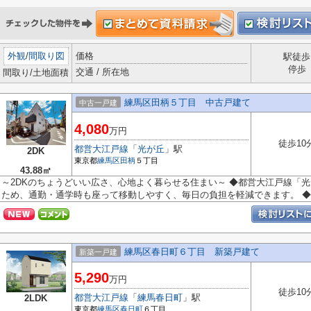
外観
/
間取り図
価格
駅徒歩
停歩
交通 / 所在地
間取り/土地面積
練馬区田柄５丁目 中古戸建て
中古一戸建
4,080
万円
徒歩10
都営大江戸線
「
光が丘
」駅
2DK
東京都
練馬区
田柄
５丁目
43.88㎡
～2DKのちょうどいい広さ、心地よく暮らせる住まい～ ◆都営大江戸線「
ため、通勤・通学時も座って移動しやすく、毎日の負担を軽減できます。 ◆..
練馬区春日町６丁目 新築戸建て
新築一戸建
5,290
万円
徒歩10
都営大江戸線
「
練馬春日町
」駅
2LDK
東京都
練馬区
春日町
６丁目