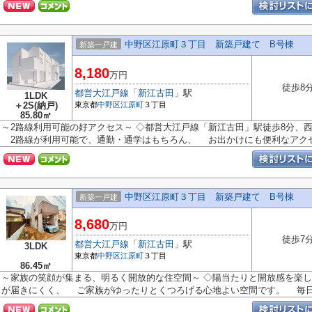
中野区江原町３丁目 新築戸建て B号棟
新築一戸建
8,180
万円
徒歩8
都営大江戸線
「
新江古田
」駅
1LDK
＋2S(納戸)
東京都
中野区
江原町
３丁目
85.80㎡
～2路線利用可能の好アクセス～ ◇都営大江戸線「新江古田」駅徒歩8分、西
2路線が利用可能で、通勤・通学はもちろん、 お出かけにも便利なアクセ.
中野区江原町３丁目 新築戸建て B号棟
新築一戸建
8,680
万円
徒歩7
都営大江戸線
「
新江古田
」駅
3LDK
東京都
中野区
江原町
３丁目
86.45㎡
～家族の笑顔が集まる、明るく開放的な住空間～ ◇陽当たりと開放感を楽し
が届きにくく、 ご家族がゆったりとくつろげる心地よい空間です。 毎日の