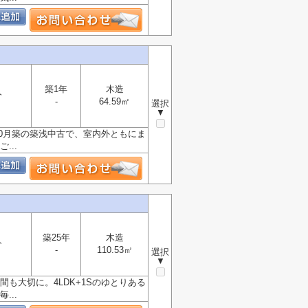
築1年
木造
分
-
64.59㎡
選択
▼
年10月築の築浅中古で、室内外ともにま
...
築25年
木造
分
-
110.53㎡
選択
▼
も大切に。4LDK+1Sのゆとりある
...