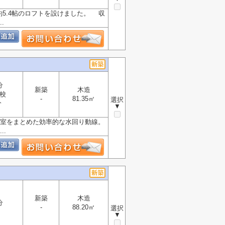
約5.4帖のロフトを設けました。 収
.
分
新築
木造
校
-
81.35㎡
選択
分
▼
浴室をまとめた効率的な水回り動線。
.
新築
木造
分
-
88.20㎡
選択
▼