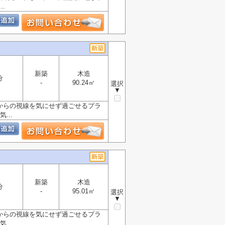
.
新築
木造
分
-
90.24㎡
選択
▼
外からの視線を気にせず過ごせるプラ
...
新築
木造
分
-
95.01㎡
選択
▼
外からの視線を気にせず過ごせるプラ
...