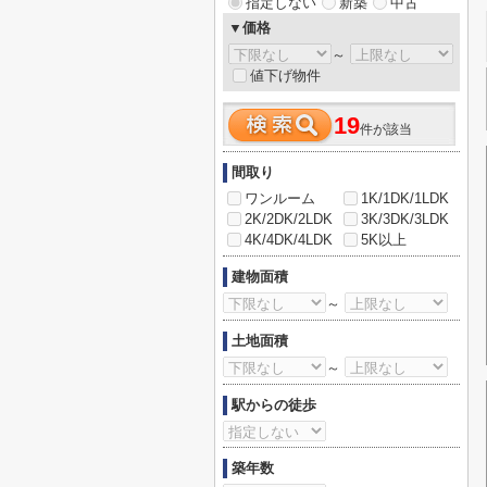
指定しない
新築
中古
▼価格
～
値下げ物件
19
件が該当
間取り
ワンルーム
1K/1DK/1LDK
2K/2DK/2LDK
3K/3DK/3LDK
4K/4DK/4LDK
5K以上
建物面積
～
土地面積
～
駅からの徒歩
築年数