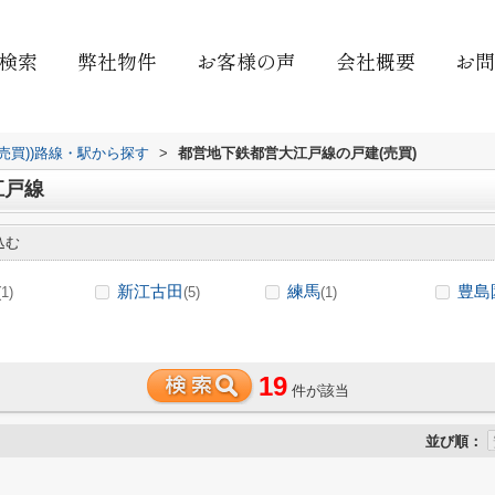
検索
弊社物件
お客様の声
会社概要
お問
(売買))路線・駅から探す
>
都営地下鉄都営大江戸線の戸建(売買)
江戸線
込む
新江古田
練馬
豊島
(1)
(5)
(1)
19
件が該当
並び順：