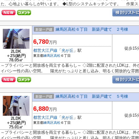
た、心地よい暮らしが叶います。 ◆L型のシステムキッチンです。 作業ス..
練馬区高松６丁目 新築戸建て ２号棟
新築一戸建
6,780
万円
徒歩15
都営大江戸線
「
光が丘
」駅
2LDK
＋2S(納戸)
東京都
練馬区
高松
６丁目
78.05㎡
～プライバシーと開放感を両立する暮らし～ ◇2階に配置されたLDKは、
イバシー性の高い空間。 陽光がたっぷりと差し込み、明るく開放的な雰囲気
練馬区高松６丁目 新築戸建て ５号棟
新築一戸建
6,880
万円
徒歩15
都営大江戸線
「
光が丘
」駅
2LDK
＋2S(納戸)
東京都
練馬区
高松
６丁目
75.01㎡
～プライバシーと開放感を両立する暮らし～ ◇2階に配置されたLDKは、
イバシー性の高い空間。 陽光がたっぷりと差し込み、明るく開放的な雰囲気