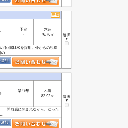
予定
木造
分
-
76.76㎡
選択
▼
める2階LDKを採用。外からの視線
...
築27年
木造
分
-
82.92㎡
選択
▼
グ。 開放感に包まれながら、ゆった
.