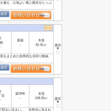
ーを備え、心地よい風と陽光をたっぷ
.
分
新築
木造
校
-
82.91㎡
選択
分
▼
浴室をまとめた効率的な水回り動線。
.
分
築39年
木造
丁目
-
108.05㎡
選択
分
▼
して明るい住まい。 自然光に包まれ