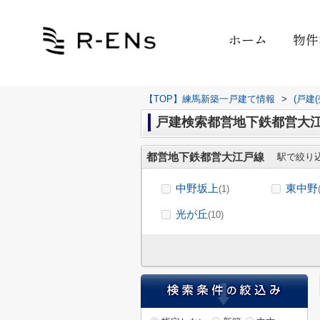
ホーム
物件
【TOP】練馬新築一戸建て情報
>
(戸建
戸建検索都営地下鉄都営大
都営地下鉄都営大江戸線
駅で絞り
中野坂上
東中野
(1)
光が丘
(10)