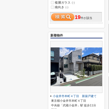
複層ガラス
(-)
南向き
(-)
19
件が該当
新着物件
小金井市本町４丁目 新築戸建て
東京都小金井市本町４丁目
中央線「武蔵小金井」駅 徒歩11分