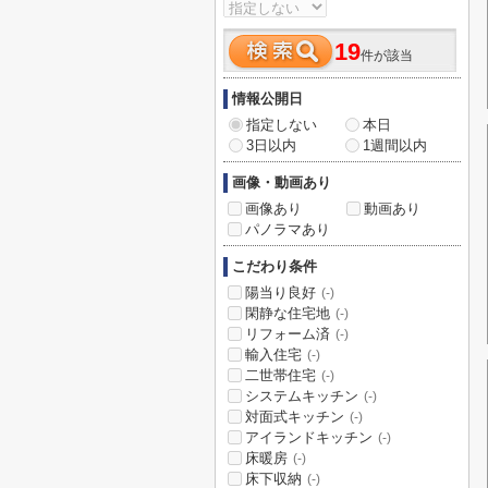
19
件が該当
情報公開日
指定しない
本日
3日以内
1週間以内
画像・動画あり
画像あり
動画あり
パノラマあり
こだわり条件
陽当り良好
(-)
閑静な住宅地
(-)
リフォーム済
(-)
輸入住宅
(-)
二世帯住宅
(-)
システムキッチン
(-)
対面式キッチン
(-)
アイランドキッチン
(-)
床暖房
(-)
床下収納
(-)