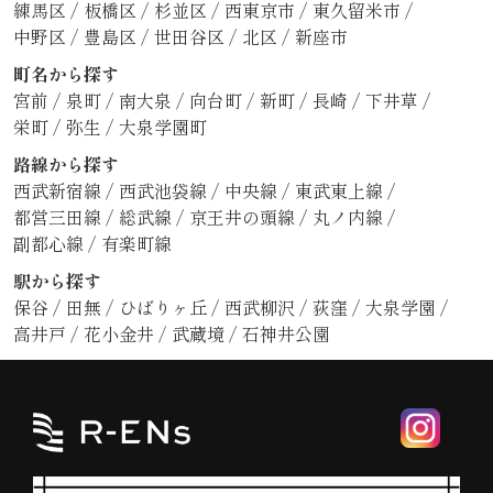
練馬区
/
板橋区
/
杉並区
/
西東京市
/
東久留米市
/
中野区
/
豊島区
/
世田谷区
/
北区
/
新座市
町名から探す
宮前
/
泉町
/
南大泉
/
向台町
/
新町
/
長崎
/
下井草
/
栄町
/
弥生
/
大泉学園町
路線から探す
西武新宿線
/
西武池袋線
/
中央線
/
東武東上線
/
都営三田線
/
総武線
/
京王井の頭線
/
丸ノ内線
/
副都心線
/
有楽町線
駅から探す
保谷
/
田無
/
ひばりヶ丘
/
西武柳沢
/
荻窪
/
大泉学園
/
高井戸
/
花小金井
/
武蔵境
/
石神井公園