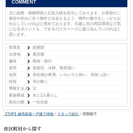
COMMENT
主に総務・保険関係と広告入稿を担当しております。お客様のご
都合や好みに合う物件と出会えるよう、物件の魅力をしっかりお
伝えしていければと努めております。引越し先の周辺環境など気
になるポイントも、できるだけスペースに盛り込んでいければと
思います。
部署名
総務部
出身地
東京都
趣味
映画・旅行
長所
真面目、冷静、根気強い
短所
存在感が希薄、いろいろと鈍い、理屈っぽい
特技
耳が動く
尊敬する人
父
家族構成
夫と2人暮らし
座右の銘
一生生徒
【TOP】練馬新築一戸建て情報
>
スタッフ紹介
>
宮部慈子
市区町村から探す