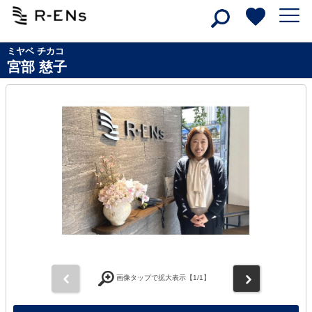
ミヤベ チカコ
宮部 慈子
前
次
画像タップで拡大表示【
1
/1】