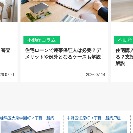
不動産コラム
不動産
？審査
住宅ローンで連帯保証人は必要？デ
住宅購
メリットや例外となるケースも解説
る？支
解説
26-07-21
2026-07-14
練馬区大泉学園町２丁目 新築戸建て
中野区江原町３丁目 新築戸建て C号棟