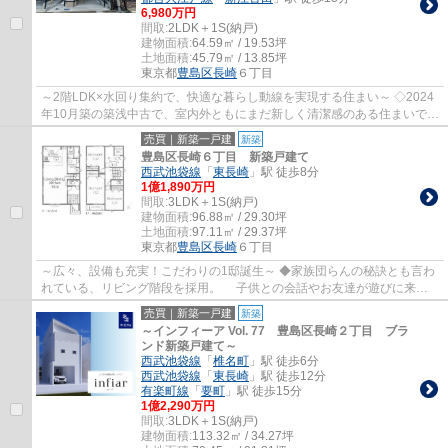
6,980万円
間取:
2LDK＋1S(納戸)
建物面積:
64.59㎡ / 19.53坪
土地面積:
45.79㎡ / 13.85坪
東京都
豊島区
長崎
６丁目
～2階LDK×水回り集約で、快適な暮らし動線を実現する住まい～ ◇2024
年10月築の築浅中古で、室内外ともにまだ新しく清潔感のある住まいで
す。 設備も充実しており、そのまま快適にご...
売買｜新築一戸建
新築
豊島区長崎６丁目 新築戸建て
西武池袋線
「
東長崎
」駅 徒歩8分
1億1,890万円
間取:
3LDK＋1S(納戸)
建物面積:
96.88㎡ / 29.30坪
土地面積:
97.11㎡ / 29.37坪
東京都
豊島区
長崎
６丁目
～広々、設備も充実！こだわりの1邸誕生～ ◆家族団らんの秘訣とも言わ
れている、リビング階段を採用。 子供との会話やお友達が遊びに来て
も、自然と挨拶を交わせるような設計です。...
売買｜新築一戸建
新築
～インフィーア Vol. 77 豊島区長崎２丁目 ブラ
ンド新築戸建て～
西武池袋線
「
椎名町
」駅 徒歩6分
西武池袋線
「
東長崎
」駅 徒歩12分
有楽町線
「
要町
」駅 徒歩15分
1億2,290万円
間取:
3LDK＋1S(納戸)
建物面積:
113.32㎡ / 34.27坪