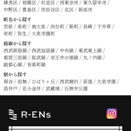
練馬区
/
板橋区
/
杉並区
/
西東京市
/
東久留米市
/
中野区
/
豊島区
/
世田谷区
/
北区
/
新座市
町名から探す
宮前
/
泉町
/
南大泉
/
向台町
/
新町
/
長崎
/
下井草
/
栄町
/
弥生
/
大泉学園町
路線から探す
西武新宿線
/
西武池袋線
/
中央線
/
東武東上線
/
都営三田線
/
総武線
/
京王井の頭線
/
丸ノ内線
/
副都心線
/
有楽町線
駅から探す
保谷
/
田無
/
ひばりヶ丘
/
西武柳沢
/
荻窪
/
大泉学園
/
高井戸
/
花小金井
/
武蔵境
/
石神井公園