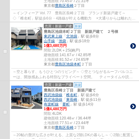
土地面積:
70.45㎡ / 21.31坪
東京都
豊島区
長崎
２丁目
～インフィーア Vol. 77 豊島区長崎２丁目 ブランド新築戸建て～
◇「椎名町」駅徒歩6分・4路線が叶える機動力 ×大通りからは離れた落
ち着いた住宅地 ◇「池袋」駅までほぼまっす...
売買｜新築一戸建
新築
豊島区池袋本町２丁目 新築戸建て ２号棟
東武東上線
「
北池袋
」駅 徒歩8分
山手線
「
池袋
」駅 徒歩18分
1億3,480万円
間取:
2LDK＋2S(納戸)
建物面積:
141.67㎡ / 42.85坪
土地面積:
81.52㎡ / 24.65坪
東京都
豊島区
池袋本町
２丁目
～空と暮らす、もうひとつのリビング～ ◇空とつながるルーフバルコニ
ーは、開放感あふれる特別なプライベート空間。 ティータイムや読
書、ガーデニングなど多彩に活用でき、 日常...
売買｜新築一戸建
新築
豊島区長崎２丁目 新築戸建て
西武池袋線
「
椎名町
」駅 徒歩6分
西武池袋線
「
東長崎
」駅 徒歩11分
有楽町線
「
要町
」駅 徒歩14分
1億4,480万円
間取:
4LDK
建物面積:
120.48㎡ / 36.44坪
土地面積:
77.51㎡ / 23.44坪
東京都
豊島区
長崎
２丁目
～20帖の贅沢な広さが叶える、上質な2階LDKの暮らし～ ◇2階に配置し