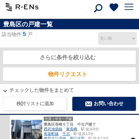
豊島区の戸建一覧
5
該当物件
戸
さらに条件を絞り込む
物件リクエスト
チェックした物件をまとめて
検討リストに追加
お問い合わせ
売買｜中古一戸建
豊島区長崎６丁目 中古戸建て
西武池袋線
「
東長崎
」駅 徒歩9分
有楽町線
「
千川
」駅 徒歩13分
都営大江戸線
「
新江古田
」駅 徒歩13分