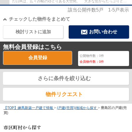
たLDKは、広々20帖のゆとりある大空間。 大きな窓からたっぷりと陽
光が差し込み、明るく開放的な暮らしを実現し...
該当公開件数
5
戸
1-5
戸表示
チェックした物件をまとめて
検討リストに追加
お問い合わせ
無料会員登録はこちら
公開物件数：
0
件
会員登録
会員物件数：
0
件
さらに条件を絞り込む
物件リクエスト
【TOP】練馬新築一戸建て情報
>
(戸建(売買))地域から探す
>
豊島区の戸建(売
買)
市区町村から探す