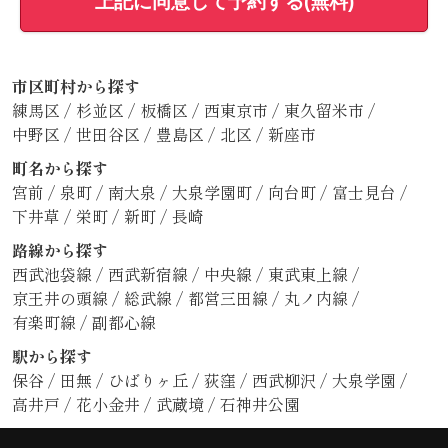
上記に同意して予約する(無料)
市区町村から探す
練馬区
/
杉並区
/
板橋区
/
西東京市
/
東久留米市
/
中野区
/
世田谷区
/
豊島区
/
北区
/
新座市
町名から探す
宮前
/
泉町
/
南大泉
/
大泉学園町
/
向台町
/
富士見台
/
下井草
/
栄町
/
新町
/
長崎
路線から探す
西武池袋線
/
西武新宿線
/
中央線
/
東武東上線
/
京王井の頭線
/
総武線
/
都営三田線
/
丸ノ内線
/
有楽町線
/
副都心線
駅から探す
保谷
/
田無
/
ひばりヶ丘
/
荻窪
/
西武柳沢
/
大泉学園
/
高井戸
/
花小金井
/
武蔵境
/
石神井公園