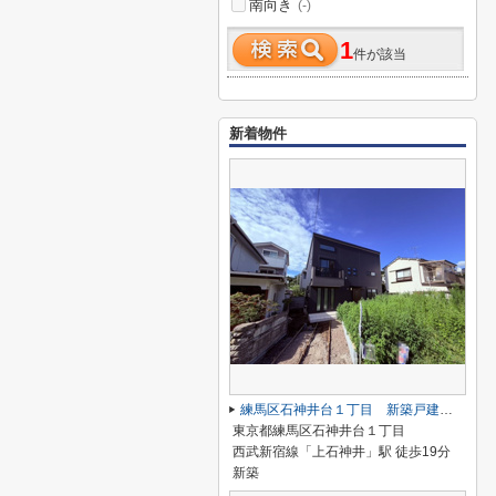
南向き
(-)
1
件が該当
新着物件
練馬区石神井台１丁目 新築戸建て A号棟
東京都練馬区石神井台１丁目
西武新宿線「上石神井」駅 徒歩19分
新築