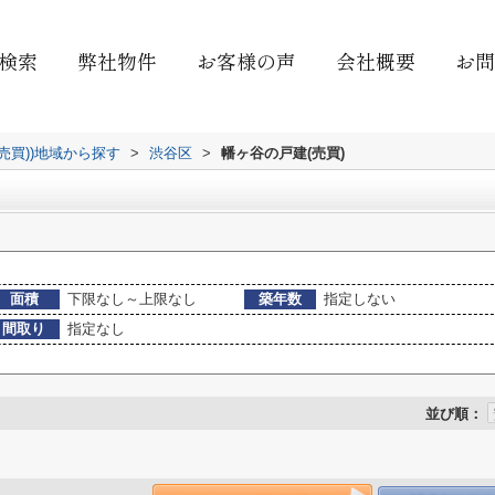
検索
弊社物件
お客様の声
会社概要
お問
(売買))地域から探す
>
渋谷区
>
幡ヶ谷の戸建(売買)
面積
下限なし～上限なし
築年数
指定しない
間取り
指定なし
並び順：