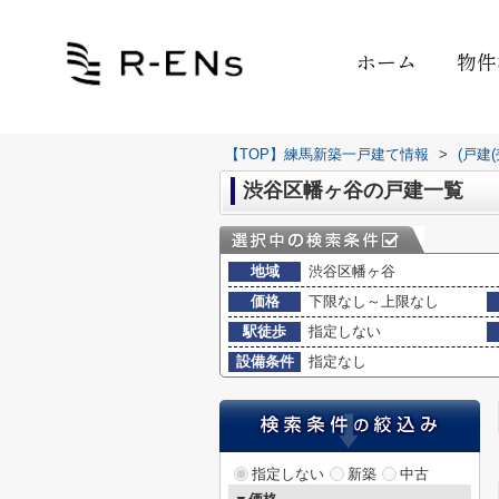
ホーム
物件
【TOP】練馬新築一戸建て情報
>
(戸建
渋谷区幡ヶ谷の戸建一覧
地域
渋谷区幡ヶ谷
価格
下限なし～上限なし
駅徒歩
指定しない
設備条件
指定なし
指定しない
新築
中古