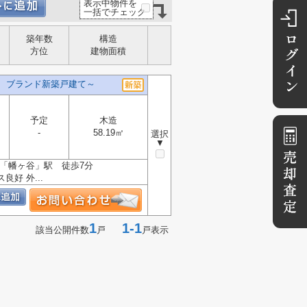
表示中物件を
一括でチェック
築年数
構造
方位
建物面積
丁目 ブランド新築戸建て～
予定
木造
-
58.19㎡
選択
▼
線「幡ヶ谷」駅 徒歩7分
外...
1
1-1
該当公開件数
戸
戸表示