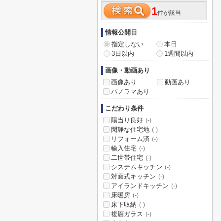
1
件が該当
情報公開日
指定しない
本日
3日以内
1週間以内
画像・動画あり
画像あり
動画あり
パノラマあり
こだわり条件
陽当り良好
(-)
閑静な住宅地
(-)
リフォーム済
(-)
輸入住宅
(-)
二世帯住宅
(-)
システムキッチン
(-)
対面式キッチン
(-)
アイランドキッチン
(-)
床暖房
(-)
床下収納
(-)
複層ガラス
(-)