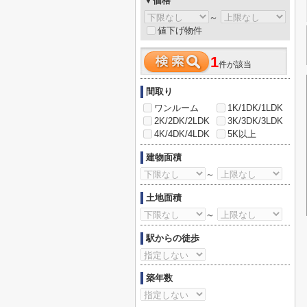
▼価格
～
値下げ物件
1
件が該当
間取り
ワンルーム
1K/1DK/1LDK
2K/2DK/2LDK
3K/3DK/3LDK
4K/4DK/4LDK
5K以上
建物面積
～
土地面積
～
駅からの徒歩
築年数