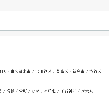
/
/
/
/
/
野区
東久留米市
世田谷区
豊島区
新座市
渋谷区
/
/
/
/
/
増
高松
栄町
ひばりが丘北
下石神井
南大泉