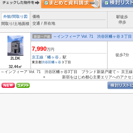
外観
/
間取り図
価格
駅徒歩
停歩
交通 / 所在地
間取り/土地面積
～インフィーア Vol. 71 渋谷区幡ヶ谷３
新築一戸建
7,990
万円
徒歩7分
京王線
「
幡ヶ谷
」駅
2LDK
東京都
渋谷区
幡ヶ谷
３丁目
32.44㎡
～インフィーア Vol. 71 渋谷区幡ヶ谷3丁目 ブランド新築戸建て～ 京王
× 新宿をはじめ都心主要エリアへのアクセス良好 