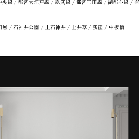
/
/
/
/
/
中央線
都営大江戸線
総武線
都営三田線
副都心線
/
/
/
/
/
田無
石神井公園
上石神井
上井草
荻窪
中板橋