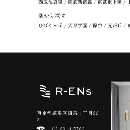
/
/
/
西武池袋線
西武新宿線
東武東上線
駅から探す
/
/
/
/
ひばりヶ丘
大泉学園
保谷
光が丘
東京都練馬区練馬１丁目26-
2
03-6914-5763