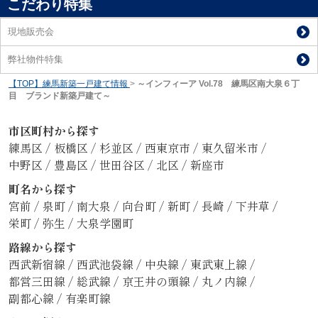
こだわり特集
現地販売会
弊社物件特集
【TOP】練馬新築一戸建て情報
>
～インフィーア Vol.78 練馬区南大泉６丁
目 ブランド新築戸建て～
市区町村から探す
練馬区
/
板橋区
/
杉並区
/
西東京市
/
東久留米市
/
中野区
/
豊島区
/
世田谷区
/
北区
/
新座市
町名から探す
宮前
/
泉町
/
南大泉
/
向台町
/
新町
/
長崎
/
下井草
/
栄町
/
弥生
/
大泉学園町
路線から探す
西武新宿線
/
西武池袋線
/
中央線
/
東武東上線
/
都営三田線
/
総武線
/
京王井の頭線
/
丸ノ内線
/
副都心線
/
有楽町線