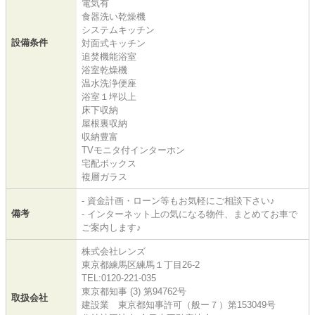
電気有
食器洗い乾燥機
システムキッチン
設備条件
対面式キッチン
追焚機能浴室
浴室乾燥機
温水洗浄便座
浴室１坪以上
床下収納
屋根裏収納
収納豊富
TVモニタ付インターホン
宅配ボックス
複層ガラス
- 資金計画・ローン等もお気軽にご相談下さい♪
備考
- インターネット上の気になる物件、まとめてお車で
ご案内します♪
株式会社レンズ
東京都練馬区練馬１丁目26-2
TEL:0120-221-035
東京都知事 (3) 第94762号
取扱会社
建設業 東京都知事許可（般ー７）第153049号