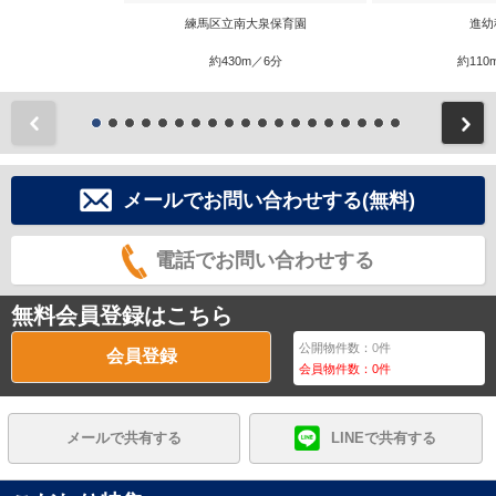
練馬区立南大泉保育園
進幼
約430m／6分
約110
前
メールでお問い合わせする(無料)
電話でお問い合わせする
無料会員登録はこちら
公開物件数：
0
件
会員登録
会員物件数：
0
件
メールで共有する
LINEで共有する