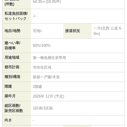
64.30㎡(19.45坪)
(坪数)
私道負担面積/
-/-
セットバック
一方(北西 公道 6.
地目/地勢
宅地/-
接道状況
0m)
建ぺい率/
60%/100%
容積率
用途地域
第一種低層住居専用
都市計画
市街化区域
種別/構造
新築一戸建/木造
階建
2階建
築年月
2026年 12月 (予定)
総区画数/
1区画/1区画
販売区画数
向き
-