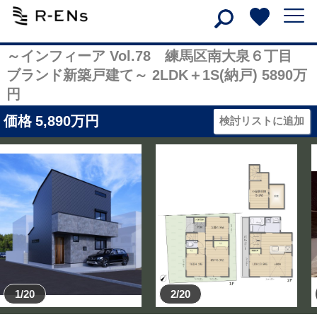
～インフィーア Vol.78 練馬区南大泉６丁目
ブランド新築戸建て～ 2LDK＋1S(納戸) 5890万
円
価格
5,890
万円
検討リストに追加
1/20
2/20