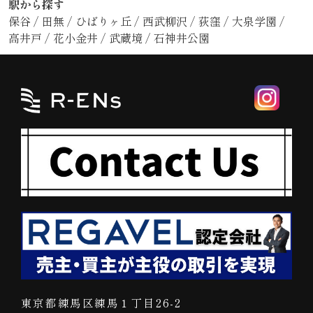
駅から探す
保谷
/
田無
/
ひばりヶ丘
/
西武柳沢
/
荻窪
/
大泉学園
/
高井戸
/
花小金井
/
武蔵境
/
石神井公園
東京都練馬区練馬１丁目26-2