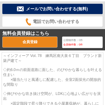
メールでお問い合わせする(無料)
電話でお問い合わせする
無料会員登録はこちら
公開物件数：
0
件
会員登録
会員物件数：
0
件
～インフィーア Vol. 78 練馬区南大泉６丁目 ブランド新
築戸建て～
◇約6.0ｍの前面道路に面した、のびやかな暮らしを叶える
住まい
×陽当たりと風通しに配慮した、全室2面採光の開放的
な間取り
◇伸びやかな吹き抜け空間が、LDKに心地よい広がりを演
出
×固定階段で昇り降りできる小屋裏収納が、暮らしに