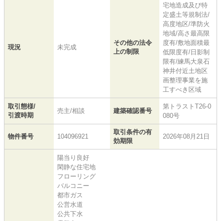
宅地造成及び特
定盛土等規制法/
高度地区/準防火
地域/高さ最高限
その他の法令
度有/敷地面積最
現況
未完成
上の制限
低限度有/日影制
限有/練馬大泉石
神井付近土地区
画整理事業を施
工すべき区域
取引態様/
第トラストT26-0
売主/相談
建築確認番号
引渡時期
080号
取引条件の有
物件番号
104096921
2026年08月21日
効期限
陽当り良好
閑静な住宅地
フローリング
バルコニー
都市ガス
公営水道
公共下水