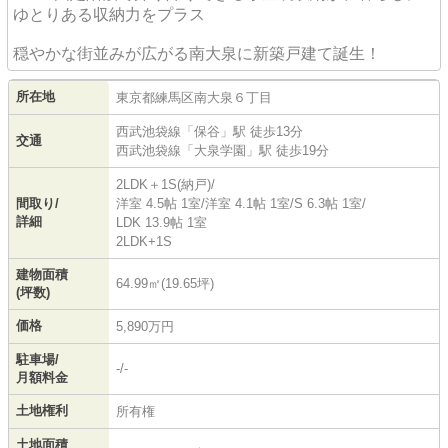
ゆとりある収納力をプラス
穏やかな街並みが広がる南大泉に新築戸建て誕生！
所在地
東京都
練馬区
南大泉
６丁目
西武池袋線
「
保谷
」駅 徒歩13分
交通
西武池袋線
「
大泉学園
」駅 徒歩19分
2LDK＋1S(納戸)/
間取り/
洋室 4.5帖 1室
/
洋室 4.1帖 1室
/
S 6.3帖 1室
/
詳細
LDK 13.9帖 1室
2LDK+1S
建物面積
64.99㎡(19.65坪)
(坪数)
価格
5,890万円
駐車場/
-/-
月額料金
土地権利
所有権
土地面積