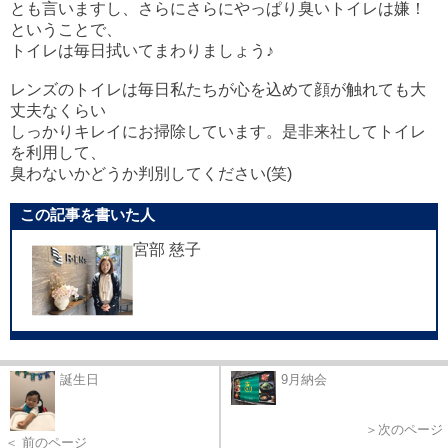
とも言いますし、さらにさらにやっぱり臭いトイレは嫌！
ということで、
トイレは毎日拭いてまわりましょう♪
レンズのトイレは毎日私たちが心を込めて顔が触れても大
丈夫なくらい
しっかりキレイにお掃除しています。是非来社してトイレ
を利用して、
臭わないかどうか判別してください(笑)
この記事を書いた人
宮部 慈子
誕生日
9月納会
＞次のページ
＜ 前のページ