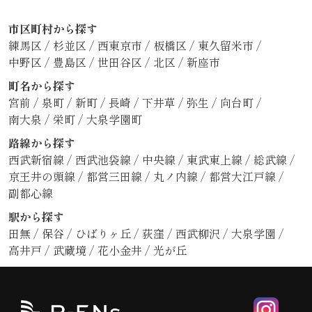
市区町村から探す
練馬区
/
杉並区
/
西東京市
/
板橋区
/
東久留米市
/
中野区
/
豊島区
/
世田谷区
/
北区
/
新座市
町名から探す
宮前
/
泉町
/
新町
/
長崎
/
下井草
/
弥生
/
向台町
/
南大泉
/
栄町
/
大泉学園町
路線から探す
西武新宿線
/
西武池袋線
/
中央線
/
東武東上線
/
総武線
/
京王井の頭線
/
都営三田線
/
丸ノ内線
/
都営大江戸線
/
副都心線
駅から探す
田無
/
保谷
/
ひばりヶ丘
/
荻窪
/
西武柳沢
/
大泉学園
/
高井戸
/
武蔵境
/
花小金井
/
光が丘