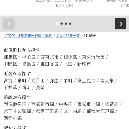
練馬区富士見台3丁目 中古戸建て
板橋区大和町
5,980万円
6,1
【TOP】練馬新築一戸建て情報
>
ブログ記事一覧
>
9月納会
市区町村から探す
練馬区
/
杉並区
/
西東京市
/
板橋区
/
東久留米市
/
中野区
/
豊島区
/
世田谷区
/
北区
/
新座市
町名から探す
宮前
/
泉町
/
向台町
/
弥生
/
栄町
/
富士見台
/
南大泉
/
下井草
/
新町
/
長崎
路線から探す
西武池袋線
/
西武新宿線
/
中央線
/
東武東上線
/
総武線
/
京王井の頭線
/
都営三田線
/
丸ノ内線
/
都営大江戸線
/
副都心線
駅から探す