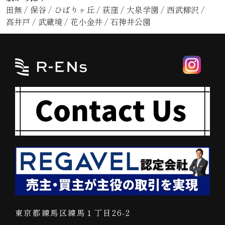
田無
/
保谷
/
ひばりヶ丘
/
荻窪
/
大泉学園
/
西武柳沢
/
高井戸
/
武蔵境
/
花小金井
/
石神井公園
東京都練馬区練馬１丁目26-2