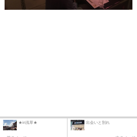
★in浅草★
出会いと別れ