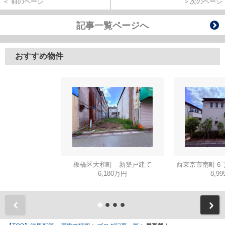
＜ 前のページ
＞次のページ
記事一覧ページへ
おすすめ物件
板橋区大和町 新築戸建て
西東京市南町６
6,180万円
8,9