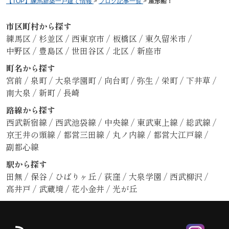
【TOP】練馬新築一戸建て情報
>
ブログ記事一覧
>
屋形船！
市区町村から探す
練馬区
/
杉並区
/
西東京市
/
板橋区
/
東久留米市
/
中野区
/
豊島区
/
世田谷区
/
北区
/
新座市
町名から探す
宮前
/
泉町
/
大泉学園町
/
向台町
/
弥生
/
栄町
/
下井草
/
南大泉
/
新町
/
長崎
路線から探す
西武新宿線
/
西武池袋線
/
中央線
/
東武東上線
/
総武線
/
京王井の頭線
/
都営三田線
/
丸ノ内線
/
都営大江戸線
/
副都心線
駅から探す
田無
/
保谷
/
ひばりヶ丘
/
荻窪
/
大泉学園
/
西武柳沢
/
高井戸
/
武蔵境
/
花小金井
/
光が丘