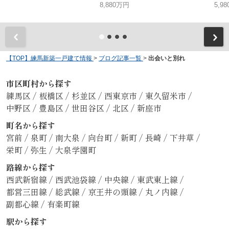
8,880万円
5,9
【TOP】練馬新築一戸建て情報
>
ブログ記事一覧
>
出会いと別れ
市区町村から探す
練馬区
/
板橋区
/
杉並区
/
西東京市
/
東久留米市
/
中野区
/
豊島区
/
世田谷区
/
北区
/
新座市
町名から探す
宮前
/
泉町
/
南大泉
/
向台町
/
新町
/
長崎
/
下井草
/
栄町
/
弥生
/
大泉学園町
路線から探す
西武新宿線
/
西武池袋線
/
中央線
/
東武東上線
/
都営三田線
/
総武線
/
京王井の頭線
/
丸ノ内線
/
副都心線
/
有楽町線
駅から探す