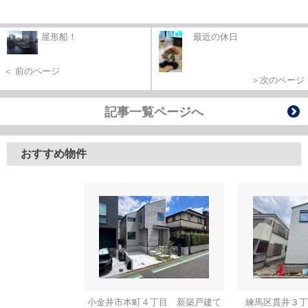
屋形船！
最近の休日
＜ 前のページ
＞次のページ
記事一覧ページへ
おすすめ物件
小金井市本町４丁目 新築戸建て
練馬区貫井３丁