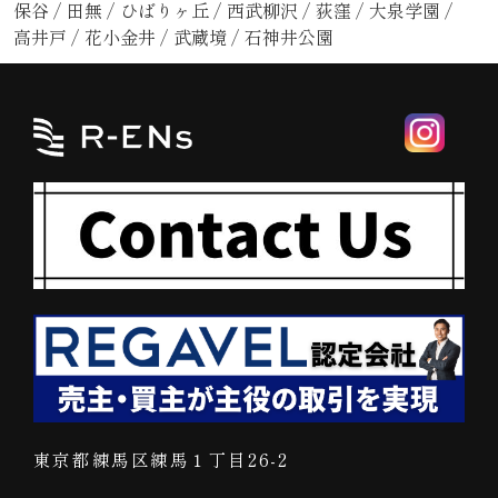
保谷
/
田無
/
ひばりヶ丘
/
西武柳沢
/
荻窪
/
大泉学園
/
高井戸
/
花小金井
/
武蔵境
/
石神井公園
東京都練馬区練馬１丁目26-2