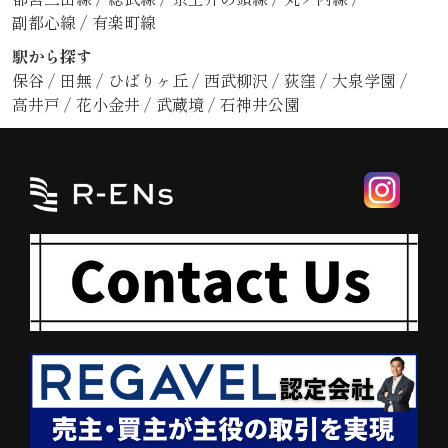
副都心線
/
有楽町線
駅から探す
保谷
/
田無
/
ひばりヶ丘
/
西武柳沢
/
荻窪
/
大泉学園
/
高井戸
/
花小金井
/
武蔵境
/
石神井公園