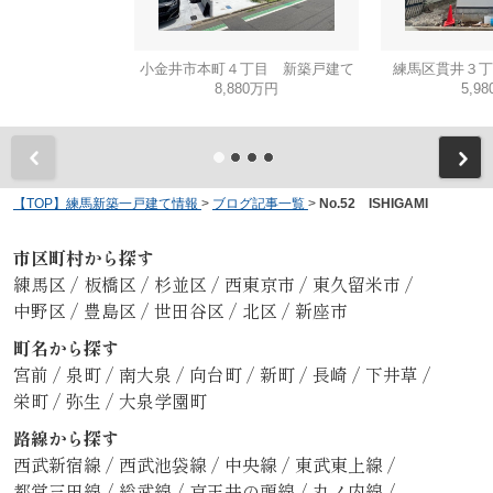
小金井市本町４丁目 新築戸建て
練馬区貫井３丁
8,880万円
5,9
【TOP】練馬新築一戸建て情報
>
ブログ記事一覧
>
No.52 ISHIGAMI
市区町村から探す
練馬区
/
板橋区
/
杉並区
/
西東京市
/
東久留米市
/
中野区
/
豊島区
/
世田谷区
/
北区
/
新座市
町名から探す
宮前
/
泉町
/
南大泉
/
向台町
/
新町
/
長崎
/
下井草
/
栄町
/
弥生
/
大泉学園町
路線から探す
西武新宿線
/
西武池袋線
/
中央線
/
東武東上線
/
都営三田線
/
総武線
/
京王井の頭線
/
丸ノ内線
/