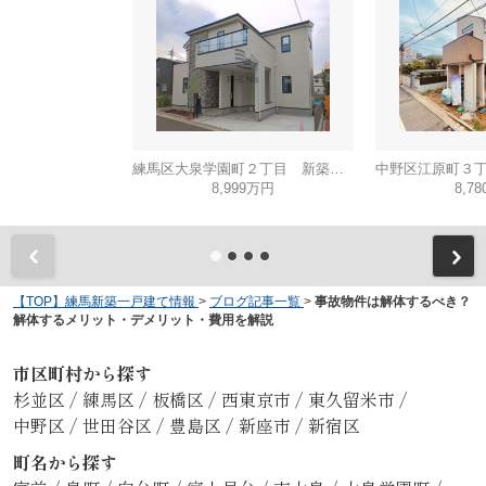
練馬区大泉学園町２丁目 新築戸建て
8,999万円
8,7
【TOP】練馬新築一戸建て情報
>
ブログ記事一覧
>
事故物件は解体するべき？
解体するメリット・デメリット・費用を解説
市区町村から探す
杉並区
/
練馬区
/
板橋区
/
西東京市
/
東久留米市
/
中野区
/
世田谷区
/
豊島区
/
新座市
/
新宿区
町名から探す