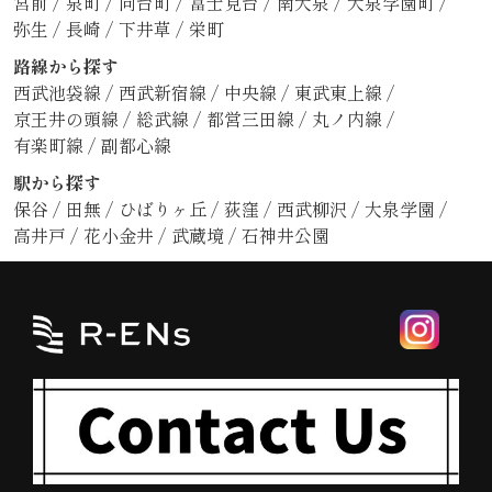
宮前
/
泉町
/
向台町
/
富士見台
/
南大泉
/
大泉学園町
/
弥生
/
長崎
/
下井草
/
栄町
路線から探す
西武池袋線
/
西武新宿線
/
中央線
/
東武東上線
/
京王井の頭線
/
総武線
/
都営三田線
/
丸ノ内線
/
有楽町線
/
副都心線
駅から探す
保谷
/
田無
/
ひばりヶ丘
/
荻窪
/
西武柳沢
/
大泉学園
/
高井戸
/
花小金井
/
武蔵境
/
石神井公園