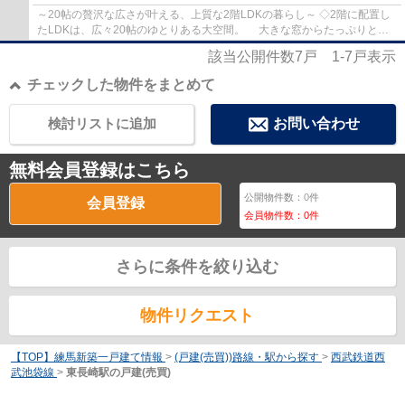
～20帖の贅沢な広さが叶える、上質な2階LDKの暮らし～ ◇2階に配置し
たLDKは、広々20帖のゆとりある大空間。 大きな窓からたっぷりと陽
光が差し込み、明るく開放的な暮らしを実現し...
該当公開件数
7
戸
1-7
戸表示
チェックした物件をまとめて
検討リストに追加
お問い合わせ
無料会員登録はこちら
公開物件数：
0
件
会員登録
会員物件数：
0
件
さらに条件を絞り込む
物件リクエスト
【TOP】練馬新築一戸建て情報
>
(戸建(売買))路線・駅から探す
>
西武鉄道西
武池袋線
>
東長崎駅の戸建(売買)