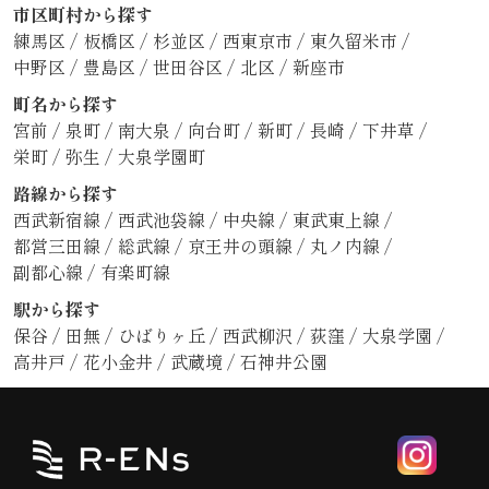
市区町村から探す
練馬区
/
板橋区
/
杉並区
/
西東京市
/
東久留米市
/
中野区
/
豊島区
/
世田谷区
/
北区
/
新座市
町名から探す
宮前
/
泉町
/
南大泉
/
向台町
/
新町
/
長崎
/
下井草
/
栄町
/
弥生
/
大泉学園町
路線から探す
西武新宿線
/
西武池袋線
/
中央線
/
東武東上線
/
都営三田線
/
総武線
/
京王井の頭線
/
丸ノ内線
/
副都心線
/
有楽町線
駅から探す
保谷
/
田無
/
ひばりヶ丘
/
西武柳沢
/
荻窪
/
大泉学園
/
高井戸
/
花小金井
/
武蔵境
/
石神井公園