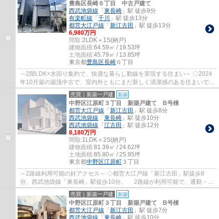
豊島区長崎６丁目 中古戸建て
西武池袋線
「
東長崎
」駅 徒歩9分
有楽町線
「
千川
」駅 徒歩13分
都営大江戸線
「
新江古田
」駅 徒歩13分
6,980万円
間取:
2LDK＋1S(納戸)
建物面積:
64.59㎡ / 19.53坪
土地面積:
45.79㎡ / 13.85坪
東京都
豊島区
長崎
６丁目
～2階LDK×水回り集約で、快適な暮らし動線を実現する住まい～ ◇2024
年10月築の築浅中古で、室内外ともにまだ新しく清潔感のある住まいで
す。 設備も充実しており、そのまま快適にご...
売買｜新築一戸建
新築
中野区江原町３丁目 新築戸建て B号棟
都営大江戸線
「
新江古田
」駅 徒歩8分
西武池袋線
「
東長崎
」駅 徒歩10分
西武池袋線
「
江古田
」駅 徒歩12分
8,180万円
間取:
1LDK＋2S(納戸)
建物面積:
81.39㎡ / 24.62坪
土地面積:
85.80㎡ / 25.95坪
東京都
中野区
江原町
３丁目
～2路線利用可能の好アクセス～ ◇都営大江戸線「新江古田」駅徒歩8
分、西武池袋線「東長崎」駅徒歩10分。 2路線が利用可能で、通勤・通
学はもちろん、 お出かけにも便利なアクセ...
売買｜新築一戸建
新築
中野区江原町３丁目 新築戸建て B号棟
都営大江戸線
「
新江古田
」駅 徒歩7分
西武池袋線
「
東長崎
」駅 徒歩10分