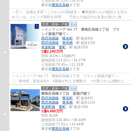
土地面積:
97.11㎡ / 29.37坪
東京都
豊島区
長崎
６丁目
～広々、設備も充実！こだわりの1邸誕生～ ◆家族団らんの秘訣とも言わ
れている、リビング階段を採用。 子供との会話やお友達が遊びに来て
も、自然と挨拶を交わせるような設計です。...
売買｜新築一戸建
新築
～インフィーア Vol. 77 豊島区長崎２丁目 ブラ
ンド新築戸建て～
西武池袋線
「
椎名町
」駅 徒歩6分
西武池袋線
「
東長崎
」駅 徒歩12分
有楽町線
「
要町
」駅 徒歩15分
1億2,290万円
間取:
3LDK＋1S(納戸)
建物面積:
113.32㎡ / 34.27坪
土地面積:
70.45㎡ / 21.31坪
東京都
豊島区
長崎
２丁目
～インフィーア Vol. 77 豊島区長崎２丁目 ブランド新築戸建て～
◇「椎名町」駅徒歩6分・4路線が叶える機動力 ×大通りからは離れた落
ち着いた住宅地 ◇「池袋」駅までほぼまっす...
売買｜新築一戸建
新築
豊島区長崎２丁目 新築戸建て
西武池袋線
「
椎名町
」駅 徒歩6分
西武池袋線
「
東長崎
」駅 徒歩11分
有楽町線
「
要町
」駅 徒歩14分
1億4,480万円
間取:
4LDK
建物面積:
120.48㎡ / 36.44坪
土地面積:
77.51㎡ / 23.44坪
東京都
豊島区
長崎
２丁目