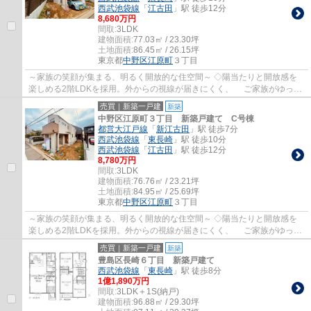
西武池袋線
「
江古田
」駅 徒歩12分
8,680万円
間取:
3LDK
建物面積:
77.03㎡ / 23.30坪
土地面積:
86.45㎡ / 26.15坪
東京都
中野区
江原町
３丁目
～家族の笑顔が集まる、明るく開放的な住空間～ ◇陽当たりと開放感を
楽しめる2階LDKを採用。外からの視線が届きにくく、 ご家族がゆった
りとくつろげる心地よい空間です。 毎日の...
売買｜新築一戸建
新築
中野区江原町３丁目 新築戸建て C号棟
都営大江戸線
「
新江古田
」駅 徒歩7分
西武池袋線
「
東長崎
」駅 徒歩10分
西武池袋線
「
江古田
」駅 徒歩12分
8,780万円
間取:
3LDK
建物面積:
76.76㎡ / 23.21坪
土地面積:
84.95㎡ / 25.69坪
東京都
中野区
江原町
３丁目
～家族の笑顔が集まる、明るく開放的な住空間～ ◇陽当たりと開放感を
楽しめる2階LDKを採用。外からの視線が届きにくく、 ご家族がゆった
りとくつろげる心地よい空間です。 毎日の...
売買｜新築一戸建
新築
豊島区長崎６丁目 新築戸建て
西武池袋線
「
東長崎
」駅 徒歩8分
1億1,890万円
間取:
3LDK＋1S(納戸)
建物面積:
96.88㎡ / 29.30坪