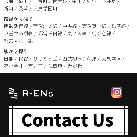
宮前
/
泉町
/
向台町
/
南大泉
/
栄町
/
弥生
/
下井草
/
新町
/
長崎
/
大泉学園町
路線から探す
西武新宿線
/
西武池袋線
/
中央線
/
東武東上線
/
総武線
/
京王井の頭線
/
都営三田線
/
丸ノ内線
/
副都心線
/
都営大江戸線
駅から探す
田無
/
保谷
/
ひばりヶ丘
/
西武柳沢
/
荻窪
/
大泉学園
/
花小金井
/
高井戸
/
武蔵境
/
光が丘