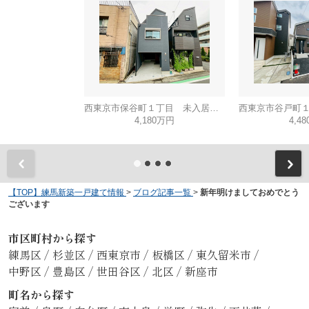
西東京市保谷町１丁目 未入居戸建て
4,180万円
4,4
【TOP】練馬新築一戸建て情報
>
ブログ記事一覧
>
新年明けましておめでとう
ございます
市区町村から探す
練馬区
/
杉並区
/
西東京市
/
板橋区
/
東久留米市
/
中野区
/
豊島区
/
世田谷区
/
北区
/
新座市
町名から探す