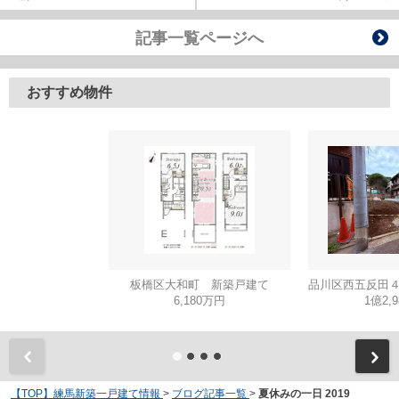
記事一覧ページへ
おすすめ物件
板橋区大和町 新築戸建て
6,180万円
1億2,
【TOP】練馬新築一戸建て情報
>
ブログ記事一覧
>
夏休みの一日 2019