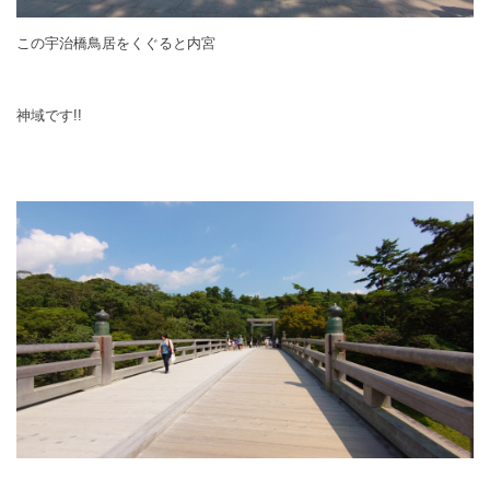
この宇治橋鳥居をくぐると内宮
神域です!!