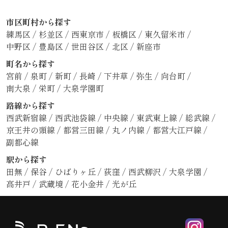
市区町村から探す
練馬区
/
杉並区
/
西東京市
/
板橋区
/
東久留米市
/
中野区
/
豊島区
/
世田谷区
/
北区
/
新座市
町名から探す
宮前
/
泉町
/
新町
/
長崎
/
下井草
/
弥生
/
向台町
/
南大泉
/
栄町
/
大泉学園町
路線から探す
西武新宿線
/
西武池袋線
/
中央線
/
東武東上線
/
総武線
/
京王井の頭線
/
都営三田線
/
丸ノ内線
/
都営大江戸線
/
副都心線
駅から探す
田無
/
保谷
/
ひばりヶ丘
/
荻窪
/
西武柳沢
/
大泉学園
/
高井戸
/
武蔵境
/
花小金井
/
光が丘