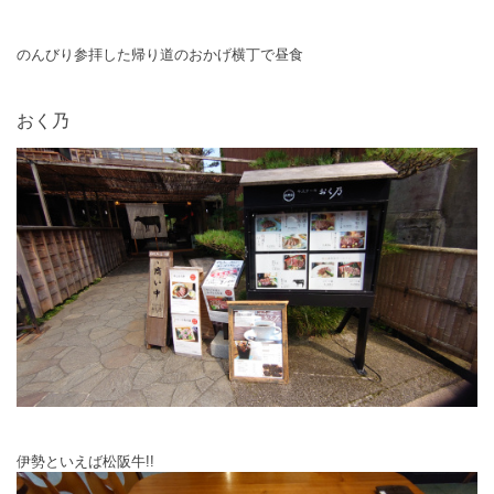
のんびり参拝した帰り道のおかげ横丁で昼食
おく乃
伊勢といえば松阪牛!!