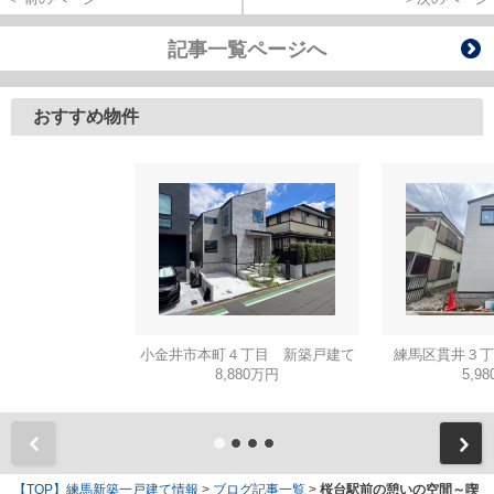
記事一覧ページへ
おすすめ物件
小金井市本町４丁目 新築戸建て
練馬区貫井３丁
8,880万円
5,9
【TOP】練馬新築一戸建て情報
>
ブログ記事一覧
>
桜台駅前の憩いの空間～喫