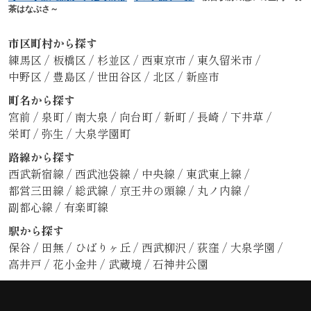
茶はなぶさ～
市区町村から探す
練馬区
/
板橋区
/
杉並区
/
西東京市
/
東久留米市
/
中野区
/
豊島区
/
世田谷区
/
北区
/
新座市
町名から探す
宮前
/
泉町
/
南大泉
/
向台町
/
新町
/
長崎
/
下井草
/
栄町
/
弥生
/
大泉学園町
路線から探す
西武新宿線
/
西武池袋線
/
中央線
/
東武東上線
/
都営三田線
/
総武線
/
京王井の頭線
/
丸ノ内線
/
副都心線
/
有楽町線
駅から探す
保谷
/
田無
/
ひばりヶ丘
/
西武柳沢
/
荻窪
/
大泉学園
/
高井戸
/
花小金井
/
武蔵境
/
石神井公園