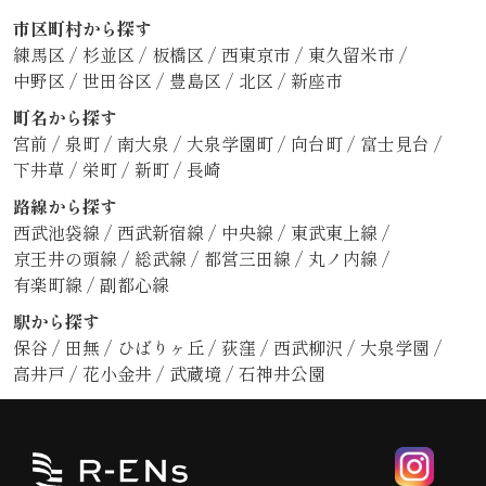
市区町村から探す
練馬区
/
杉並区
/
板橋区
/
西東京市
/
東久留米市
/
中野区
/
世田谷区
/
豊島区
/
北区
/
新座市
町名から探す
宮前
/
泉町
/
南大泉
/
大泉学園町
/
向台町
/
富士見台
/
下井草
/
栄町
/
新町
/
長崎
路線から探す
西武池袋線
/
西武新宿線
/
中央線
/
東武東上線
/
京王井の頭線
/
総武線
/
都営三田線
/
丸ノ内線
/
有楽町線
/
副都心線
駅から探す
保谷
/
田無
/
ひばりヶ丘
/
荻窪
/
西武柳沢
/
大泉学園
/
高井戸
/
花小金井
/
武蔵境
/
石神井公園