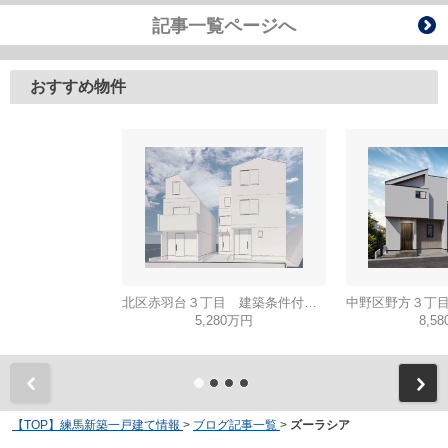
記事一覧ページへ
おすすめ物件
北区赤羽台３丁目 建築条件付き売地 C区画
5,280万円
8,5
【TOP】練馬新築一戸建て情報
>
ブログ記事一覧
>
ズーラシア