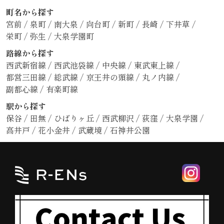
町名から探す
宮前
/
泉町
/
南大泉
/
向台町
/
新町
/
長崎
/
下井草
/
栄町
/
弥生
/
大泉学園町
路線から探す
西武新宿線
/
西武池袋線
/
中央線
/
東武東上線
/
都営三田線
/
総武線
/
京王井の頭線
/
丸ノ内線
/
副都心線
/
有楽町線
駅から探す
保谷
/
田無
/
ひばりヶ丘
/
西武柳沢
/
荻窪
/
大泉学園
/
高井戸
/
花小金井
/
武蔵境
/
石神井公園