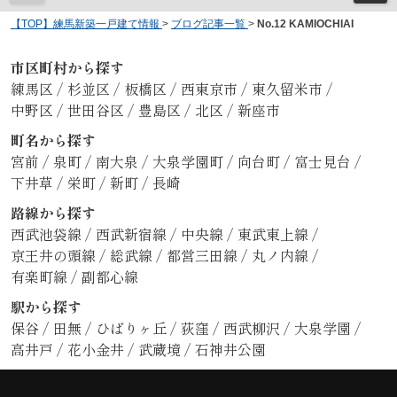
【TOP】練馬新築一戸建て情報
>
ブログ記事一覧
>
No.12 KAMIOCHIAI
市区町村から探す
練馬区
/
杉並区
/
板橋区
/
西東京市
/
東久留米市
/
中野区
/
世田谷区
/
豊島区
/
北区
/
新座市
町名から探す
宮前
/
泉町
/
南大泉
/
大泉学園町
/
向台町
/
富士見台
/
下井草
/
栄町
/
新町
/
長崎
路線から探す
西武池袋線
/
西武新宿線
/
中央線
/
東武東上線
/
京王井の頭線
/
総武線
/
都営三田線
/
丸ノ内線
/
有楽町線
/
副都心線
駅から探す
保谷
/
田無
/
ひばりヶ丘
/
荻窪
/
西武柳沢
/
大泉学園
/
高井戸
/
花小金井
/
武蔵境
/
石神井公園