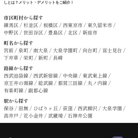
しとは？メリット・デメリットをご紹介！
市区町村から探す
練馬区
/
杉並区
/
板橋区
/
西東京市
/
東久留米市
/
中野区
/
世田谷区
/
豊島区
/
北区
/
新座市
町名から探す
宮前
/
泉町
/
南大泉
/
大泉学園町
/
向台町
/
富士見台
/
下井草
/
栄町
/
新町
/
長崎
路線から探す
西武池袋線
/
西武新宿線
/
中央線
/
東武東上線
/
京王井の頭線
/
総武線
/
都営三田線
/
丸ノ内線
/
有楽町線
/
副都心線
駅から探す
保谷
/
田無
/
ひばりヶ丘
/
荻窪
/
西武柳沢
/
大泉学園
/
高井戸
/
花小金井
/
武蔵境
/
石神井公園