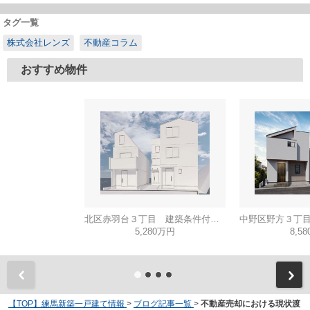
タグ一覧
株式会社レンズ
不動産コラム
おすすめ物件
北区赤羽台３丁目 建築条件付き売地 C区画
5,280万円
8,5
【TOP】練馬新築一戸建て情報
>
ブログ記事一覧
>
不動産売却における現状渡