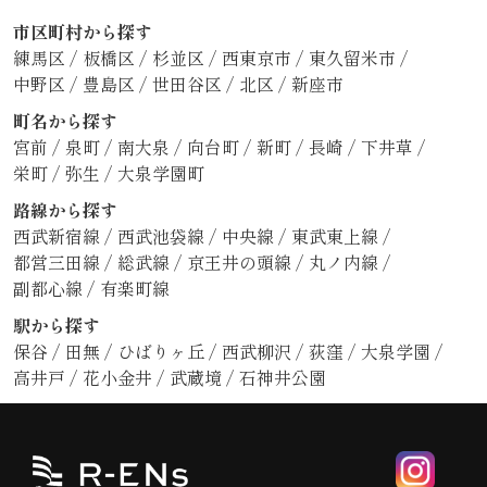
市区町村から探す
練馬区
/
板橋区
/
杉並区
/
西東京市
/
東久留米市
/
中野区
/
豊島区
/
世田谷区
/
北区
/
新座市
町名から探す
宮前
/
泉町
/
南大泉
/
向台町
/
新町
/
長崎
/
下井草
/
栄町
/
弥生
/
大泉学園町
路線から探す
西武新宿線
/
西武池袋線
/
中央線
/
東武東上線
/
都営三田線
/
総武線
/
京王井の頭線
/
丸ノ内線
/
副都心線
/
有楽町線
駅から探す
保谷
/
田無
/
ひばりヶ丘
/
西武柳沢
/
荻窪
/
大泉学園
/
高井戸
/
花小金井
/
武蔵境
/
石神井公園