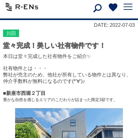
DATE: 2022-07-03
川田
堂々完成！美しい社有物件です！
本日は堂々完成した社有物件をご紹介✨
社有物件とは・・・
弊社が売主のため、他社が所有している物件とは異なり、
仲介手数料が無料になるのです
(*‘∀‘)♪
■
新座市西堀２丁目
豊かな自然を感じるエリアのこだわりが詰まった限定1邸です。