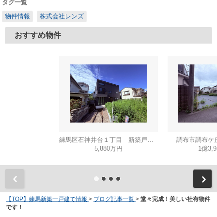
タグ一覧
物件情報
株式会社レンズ
おすすめ物件
練馬区石神井台１丁目 新築戸建て A号棟
調布市調布ケ
5,880万円
1億3,
【TOP】練馬新築一戸建て情報
>
ブログ記事一覧
>
堂々完成！美しい社有物件
です！