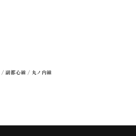
/
/
線
副都心線
丸ノ内線