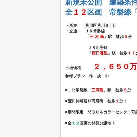
新規未公開 建築条
全
１２
区画 常磐線
・所在 荒川区荒川３丁目
・交通 ＪＲ常磐線
「
三 河 島
」駅 徒歩
５
分
ＪＲ山手線
「
西日暮里
」駅 徒歩
１７
２，６５０万
土地価格
参考プラン 作 成 中
■ＪＲ常磐線「
三河島
」駅 徒歩
５
分
■荒川仲町通り商店街 徒歩
１
分！
■期間限定 間取り＆カラーセレクト可
■全
１２
区画の開発分譲地！