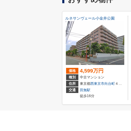
ルネサンヴェール小金井公園
4,599万円
価格
種別
中古マンション
住所
東京都
西東京市
向台町
４丁目
交通
田無駅
徒歩16分