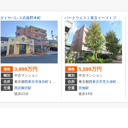
ダイヤパレス武蔵野本町
パークウエスト東京イーストブロック C棟
3,899万円
5,599万円
価格
価格
種別
中古マンション
種別
中古マンション
住所
東京都
西東京市
保谷町
１丁目
住所
東京都
西東京市
芝久保町
１丁目
交通
西武柳沢駅
交通
田無駅
徒歩11分
徒歩14分