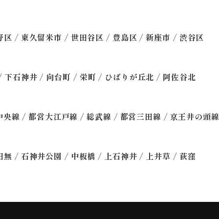
/
/
/
/
/
野区
東久留米市
世田谷区
豊島区
新座市
渋谷区
/
/
/
/
/
下石神井
向台町
栄町
ひばりが丘北
阿佐谷北
/
/
/
/
中央線
都営大江戸線
総武線
都営三田線
京王井の頭
/
/
/
/
/
田無
石神井公園
中板橋
上石神井
上井草
荻窪