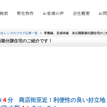
検索
弊社物件
お客様の声
会社概要
お問
会社レンズのブログ記事一覧
>
常磐線、京成本線 未公開新築分譲住宅のご
新築分譲住宅のご紹介です！
、
歩
４
分 商店街至近！利便性の良い好立地