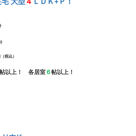
+
宅 大型
４
ＬＤＫ
Ｐ！
分
分
円（税込）
帖以上！ 各居室
６
帖以上！