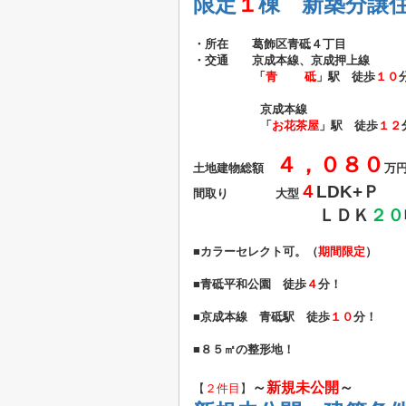
限定
１
棟 新築分譲住
・所在 葛飾区青砥４丁目
・交通 京成本線、京成押上線
「
青 砥
」駅 徒歩
１０
京成本線
「
お花茶屋
」駅 徒歩
１２
４，０８０
土地建物総額
万
４
LDK+
Ｐ
間取り 大型
ＬＤＫ
２０
■カラーセレクト可。（
期間限定
）
■青砥平和公園 徒歩
４
分！
■京成本線 青砥駅 徒歩
１０
分！
■８５㎡の整形地！
～
新規未公開
～
【
２件目
】