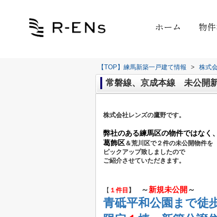
ホーム
物件
【TOP】練馬新築一戸建て情報
>
株式
常磐線、京成本線 未公開
株式会社レンズの鷹野です。
弊社のある練馬区の物件ではなく
葛飾区
＆荒川区で２件の未公開物件を
ピックアップ致しましたので
ご紹介させていただきます。
～
新規未公開
～
【
１件目
】
青砥平和公園まで徒