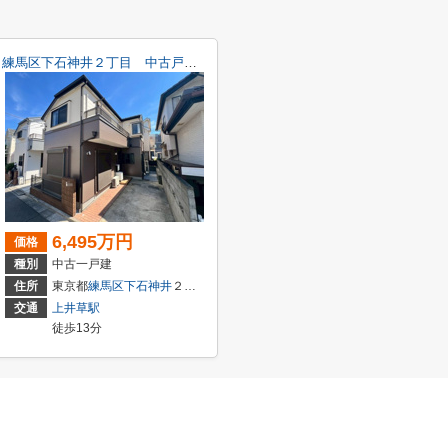
練馬区下石神井２丁目 中古戸建て
6,495万円
価格
種別
中古一戸建
住所
東京都
練馬区
下石神井
２丁目
交通
上井草駅
徒歩13分