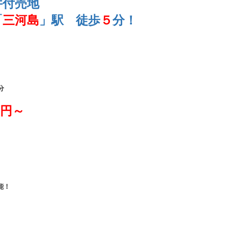
件付売地
「
三河島
」駅 徒歩
５
分！
分
円～
能！