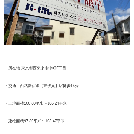
・所在地 東京都西東京市中町
5
丁目
・交通 西武新宿線【東伏見】駅徒歩
15
分
・土地面積
100.60
平米〜
106.24
平米
・建物面積
97.86
平米〜
103.47
平米