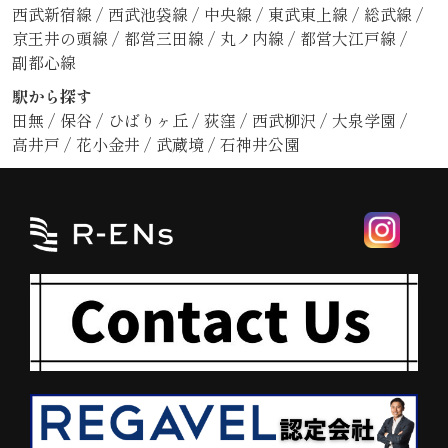
西武新宿線
/
西武池袋線
/
中央線
/
東武東上線
/
総武線
/
京王井の頭線
/
都営三田線
/
丸ノ内線
/
都営大江戸線
/
副都心線
駅から探す
田無
/
保谷
/
ひばりヶ丘
/
荻窪
/
西武柳沢
/
大泉学園
/
高井戸
/
花小金井
/
武蔵境
/
石神井公園