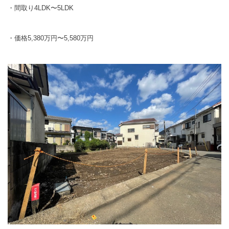
・間取り
4LDK
〜
5LDK
・価格
5,380
万円〜
5,580
万円