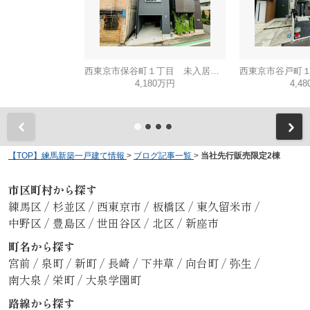
西東京市保谷町１丁目 未入居戸建て
4,180万円
4,4
【TOP】練馬新築一戸建て情報
>
ブログ記事一覧
>
当社先行販売限定2棟
市区町村から探す
練馬区
/
杉並区
/
西東京市
/
板橋区
/
東久留米市
/
中野区
/
豊島区
/
世田谷区
/
北区
/
新座市
町名から探す
宮前
/
泉町
/
新町
/
長崎
/
下井草
/
向台町
/
弥生
/
南大泉
/
栄町
/
大泉学園町
路線から探す