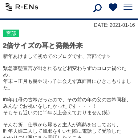
DATE: 2021-01-16
宮部
2倍サイズの耳と発熱外来
新年あけまして初めてのブログです、宮部です✨
緊急事態宣言が出されるなど相変わらずのコロナ禍のた
め、
年末～正月も親や甥っ子に会えず真面目にひきこもりまし
た。
昨年は母の古希だったので、その前の年の父の古希同様、
みんなでお祝いをしたかったです・・・！
そもそも近いのに半年以上会えておりません(笑)
そんな折、仕事から帰ると主人が高熱を出しており、
昨年夫婦二人して風邪を引いた際に電話して受診した
かかりつけ医にまた電話したところ、