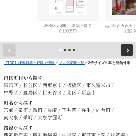
板橋区大和町 新築戸建て
6,180万円
1億2,
【TOP】練馬新築一戸建て情報
>
ブログ記事一覧
>
2倍サイズの耳と発熱外来
市区町村から探す
練馬区
/
杉並区
/
西東京市
/
板橋区
/
東久留米市
/
中野区
/
豊島区
/
世田谷区
/
北区
/
新座市
町名から探す
宮前
/
泉町
/
新町
/
長崎
/
下井草
/
弥生
/
向台町
/
南大泉
/
栄町
/
大泉学園町
路線から探す
西武新宿線
/
西武池袋線
/
中央線
/
東武東上線
/
総武線
/