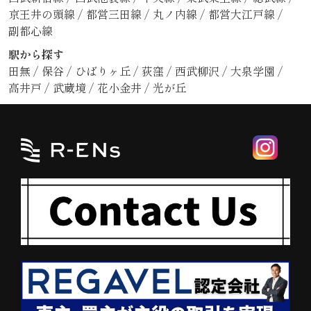
京王井の頭線
/
都営三田線
/
丸ノ内線
/
都営大江戸線
/
副都心線
駅から探す
田無
/
保谷
/
ひばりヶ丘
/
荻窪
/
西武柳沢
/
大泉学園
/
高井戸
/
武蔵境
/
花小金井
/
光が丘