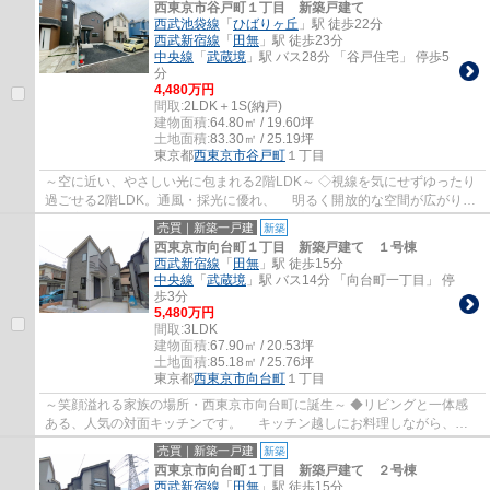
西東京市谷戸町１丁目 新築戸建て
西武池袋線
「
ひばりヶ丘
」駅 徒歩22分
西武新宿線
「
田無
」駅 徒歩23分
中央線
「
武蔵境
」駅 バス28分 「谷戸住宅」 停歩5
分
4,480万円
間取:
2LDK＋1S(納戸)
建物面積:
64.80㎡ / 19.60坪
土地面積:
83.30㎡ / 25.19坪
東京都
西東京市
谷戸町
１丁目
～空に近い、やさしい光に包まれる2階LDK～ ◇視線を気にせずゆったり
過ごせる2階LDK。通風・採光に優れ、 明るく開放的な空間が広がりま
す。家族の団らんはもちろん、 来客時も心...
売買｜新築一戸建
新築
西東京市向台町１丁目 新築戸建て １号棟
西武新宿線
「
田無
」駅 徒歩15分
中央線
「
武蔵境
」駅 バス14分 「向台町一丁目」 停
歩3分
5,480万円
間取:
3LDK
建物面積:
67.90㎡ / 20.53坪
土地面積:
85.18㎡ / 25.76坪
東京都
西東京市
向台町
１丁目
～笑顔溢れる家族の場所・西東京市向台町に誕生～ ◆リビングと一体感
ある、人気の対面キッチンです。 キッチン越しにお料理しながら、お
片付けしながらも団らん、今日の報告とお話...
売買｜新築一戸建
新築
西東京市向台町１丁目 新築戸建て ２号棟
西武新宿線
「
田無
」駅 徒歩15分