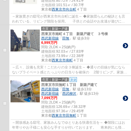
建物面積:
80.72㎡ / 24.41坪
土地面積:
101.51㎡ / 30.7坪
東京都
西東京市
向台町
４丁目
～家族寛ぎの邸宅が西東京市向台町に誕生～ ◆家族団らんの秘訣とも言
われている、リビング階段を採用。 子供との会話やお友達が遊びに来
ても、自然と挨拶を交わせるような設計です...
売買｜新築一戸建
西東京市南町４丁目 新築戸建て ３号棟
西武新宿線
「
田無
」駅 徒歩3分
6,999万円
間取:
2LDK＋2S(納戸)
建物面積:
92.03㎡ / 27.83坪
土地面積:
73.99㎡ / 22.38坪
東京都
西東京市
南町
４丁目
～広々、設備も充実！こだわりの全３棟誕生～ ◆通りの目線が気になら
ないプライベート感とたっぷりの日当りを確保の 2階リビング。家族が
ゆったり寛げる居心地の良い空間です♪ ◆階...
売買｜新築一戸建
新築
西東京市田無町１丁目 新築戸建て
西武新宿線
「
田無
」駅 徒歩13分
西武新宿線
「
西武柳沢
」駅 徒歩13分
7,099万円
間取:
2LDK＋2S(納戸)
建物面積:
126.69㎡ / 38.32坪
土地面積:
97.36㎡ / 29.45坪
東京都
西東京市
田無町
１丁目
～開放感ある邸宅、家族みんなでゆとりある快適生活を～ ◆階段にはお
年寄りやお子様にも安心な手すりが付いております。 将来的にも怪我