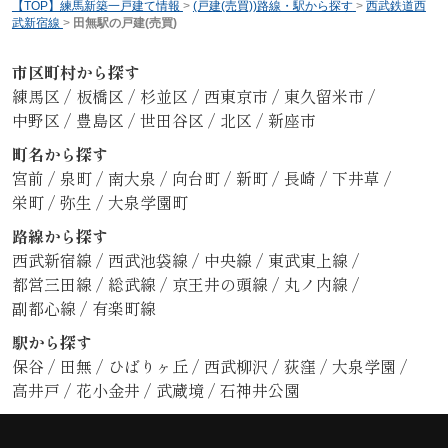
【TOP】練馬新築一戸建て情報
>
(戸建(売買))路線・駅から探す
>
西武鉄道西
武新宿線
>
田無駅の戸建(売買)
市区町村から探す
練馬区
/
板橋区
/
杉並区
/
西東京市
/
東久留米市
/
中野区
/
豊島区
/
世田谷区
/
北区
/
新座市
町名から探す
宮前
/
泉町
/
南大泉
/
向台町
/
新町
/
長崎
/
下井草
/
栄町
/
弥生
/
大泉学園町
路線から探す
西武新宿線
/
西武池袋線
/
中央線
/
東武東上線
/
都営三田線
/
総武線
/
京王井の頭線
/
丸ノ内線
/
副都心線
/
有楽町線
駅から探す
保谷
/
田無
/
ひばりヶ丘
/
西武柳沢
/
荻窪
/
大泉学園
/
高井戸
/
花小金井
/
武蔵境
/
石神井公園