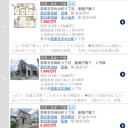
をした際にもうれしい配慮です♪ ◆キッチン...
売買｜新築一戸建
新築
西東京市向台町６丁目 新築戸建て
西武新宿線
「
田無
」駅 徒歩20分
西武新宿線
「
花小金井
」駅 徒歩19分
7,398万円
間取:
2LDK＋2S(納戸)
建物面積:
118.91㎡ / 35.97坪
土地面積:
163.45㎡ / 49.44坪
東京都
西東京市
向台町
６丁目
～より快適で暮らしやすいワンランク上の生活～ ◆家族団らんの秘訣と
も言われている、リビング階段を採用。 子供との会話やお友達が遊び
に来ても、自然と挨拶を交わせるような設計...
売買｜新築一戸建
西東京市南町４丁目 新築戸建て ２号棟
西武新宿線
「
田無
」駅 徒歩3分
7,499万円
間取:
2LDK＋1S(納戸)
建物面積:
104.74㎡ / 31.68坪
土地面積:
57.84㎡ / 17.49坪
東京都
西東京市
南町
４丁目
～広々、設備も充実！こだわりの全３棟誕生～ ◆通りの目線が気になら
ないプライベート感とたっぷりの日当りを確保の 2階リビング。家族が
ゆったり寛げる居心地の良い空間です♪ ◆階...
売買｜新築一戸建
新築
西東京市保谷町５丁目 新築戸建て
西武新宿線
「
西武柳沢
」駅 徒歩14分
西武新宿線
「
田無
」駅 徒歩19分
8,299万円