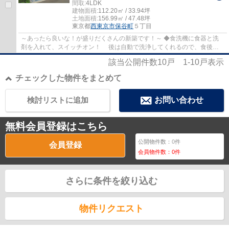
間取:
4LDK
建物面積:
112.20㎡ / 33.94坪
土地面積:
156.99㎡ / 47.48坪
東京都
西東京市
保谷町
５丁目
～あったら良いな！が盛りだくさんの新築です！～ ◆食洗機に食器と洗
剤を入れて、スイッチオン！ 後は自動で洗浄してくれるので、食後の
空いた時間で家族との団欒をお楽しみくださ...
該当公開件数
10
戸
1-10
戸表示
チェックした物件をまとめて
検討リストに追加
お問い合わせ
無料会員登録はこちら
公開物件数：
0
件
会員登録
会員物件数：
0
件
さらに条件を絞り込む
物件リクエスト