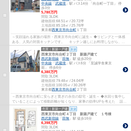
中央線
「
武蔵境
」駅 バス14分 「向台町一丁目」 停
歩3分
5,780万円
間取:
3LDK
建物面積:
68.51㎡ / 20.72坪
土地面積:
85.18㎡ / 25.76坪
東京都
西東京市
向台町
１丁目
～笑顔溢れる家族の場所・西東京市向台町に誕生～ ◆リビングと一体感
ある、人気の対面キッチンです。 キッチン越しにお料理しながら、お
片付けしながらも団らん、今日の報告とお話...
売買｜新築一戸建
新築
西東京市向台町２丁目 新築戸建て
西武新宿線
「
田無
」駅 徒歩20分
中央線
「
武蔵境
」駅 バス6分 「至誠学舎東京
前」 停歩6分
6,380万円
間取:
3LDK
建物面積:
79.48㎡ / 24.04坪
土地面積:
100.05㎡ / 30.26坪
東京都
西東京市
向台町
２丁目
～西東京市向台町に安らぎと寛ぎの永住の邸宅・誕生～ ◆水回り集中し
ていることによって移動距離が短くなり、家事の効率UPを考えた 設計
になっております！ ◆はしごを上ると、天井...
売買｜新築一戸建
新築
西東京市向台町４丁目 新築戸建て １号棟
西武新宿線
「
田無
」駅 徒歩16分
6,398万円
間取:
3LDK