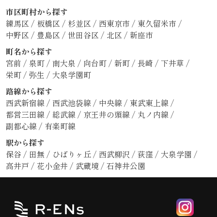
市区町村から探す
練馬区
/
板橋区
/
杉並区
/
西東京市
/
東久留米市
/
中野区
/
豊島区
/
世田谷区
/
北区
/
新座市
町名から探す
宮前
/
泉町
/
南大泉
/
向台町
/
新町
/
長崎
/
下井草
/
栄町
/
弥生
/
大泉学園町
路線から探す
西武新宿線
/
西武池袋線
/
中央線
/
東武東上線
/
都営三田線
/
総武線
/
京王井の頭線
/
丸ノ内線
/
副都心線
/
有楽町線
駅から探す
保谷
/
田無
/
ひばりヶ丘
/
西武柳沢
/
荻窪
/
大泉学園
/
高井戸
/
花小金井
/
武蔵境
/
石神井公園