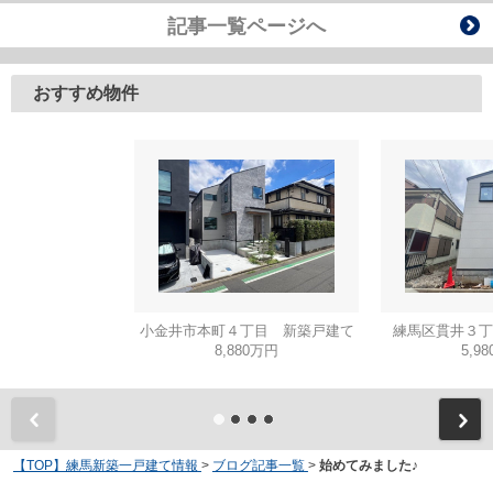
記事一覧ページへ
おすすめ物件
小金井市本町４丁目 新築戸建て
練馬区貫井３丁
8,880万円
5,9
【TOP】練馬新築一戸建て情報
>
ブログ記事一覧
>
始めてみました♪