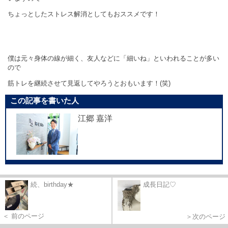
ちょっとしたストレス解消としてもおススメです！
僕は元々身体の線が細く、友人などに「細いね」といわれることが多い
ので
筋トレを継続させて見返してやろうとおもいます！
(
笑
)
この記事を書いた人
江郷 嘉洋
続、birthday★
成長日記♡
＜ 前のページ
＞次のページ