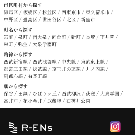
市区町村から探す
練馬区
/
板橋区
/
杉並区
/
西東京市
/
東久留米市
/
中野区
/
豊島区
/
世田谷区
/
北区
/
新座市
町名から探す
宮前
/
泉町
/
南大泉
/
向台町
/
新町
/
長崎
/
下井草
/
栄町
/
弥生
/
大泉学園町
路線から探す
西武新宿線
/
西武池袋線
/
中央線
/
東武東上線
/
都営三田線
/
総武線
/
京王井の頭線
/
丸ノ内線
/
副都心線
/
有楽町線
駅から探す
保谷
/
田無
/
ひばりヶ丘
/
西武柳沢
/
荻窪
/
大泉学園
/
高井戸
/
花小金井
/
武蔵境
/
石神井公園