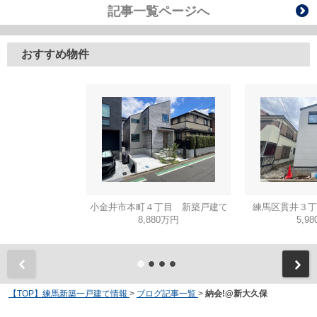
記事一覧ページへ
おすすめ物件
小金井市本町４丁目 新築戸建て
練馬区貫井３丁
8,880万円
5,9
【TOP】練馬新築一戸建て情報
>
ブログ記事一覧
>
納会!@新大久保