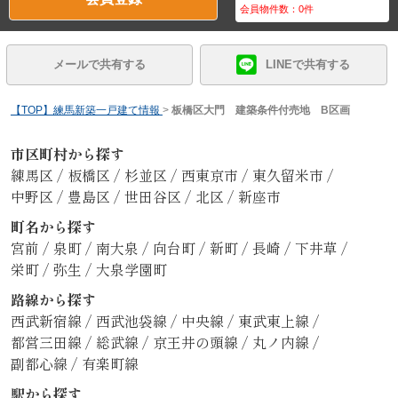
会員物件数：
0
件
メールで共有する
LINEで共有する
【TOP】練馬新築一戸建て情報
>
板橋区大門 建築条件付売地 B区画
市区町村から探す
練馬区
/
板橋区
/
杉並区
/
西東京市
/
東久留米市
/
中野区
/
豊島区
/
世田谷区
/
北区
/
新座市
町名から探す
宮前
/
泉町
/
南大泉
/
向台町
/
新町
/
長崎
/
下井草
/
栄町
/
弥生
/
大泉学園町
路線から探す
西武新宿線
/
西武池袋線
/
中央線
/
東武東上線
/
都営三田線
/
総武線
/
京王井の頭線
/
丸ノ内線
/
副都心線
/
有楽町線
駅から探す