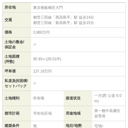
所在地
東京都
板橋区
大門
都営三田線
「
西高島平
」駅 徒歩14分
交通
都営三田線
「
新高島平
」駅 徒歩15分
価格
3,980万円
土地の敷金/
-/-
保証金
土地面積
95.93㎡(29.01坪)
(坪数)
坪単価
137.19万円
私道負担面積/
-/-
セットバック
一方(西 公道 6.0
土地権利
所有権
接道状況
m)
第一種中高層住
都市計画
市街化区域
用途地域
居専用
建築条件
地目/地勢
無
宅地/-