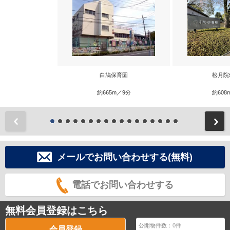
白鳩保育園
松月院
約665m／9分
約608
前
メールでお問い合わせする(無料)
電話でお問い合わせする
無料会員登録はこちら
公開物件数：
0
件
会員登録