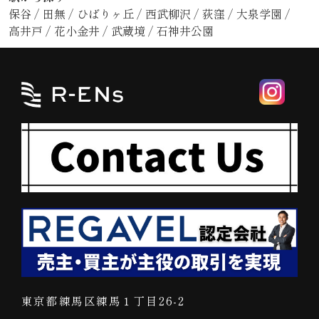
保谷
/
田無
/
ひばりヶ丘
/
西武柳沢
/
荻窪
/
大泉学園
/
高井戸
/
花小金井
/
武蔵境
/
石神井公園
東京都練馬区練馬１丁目26-2