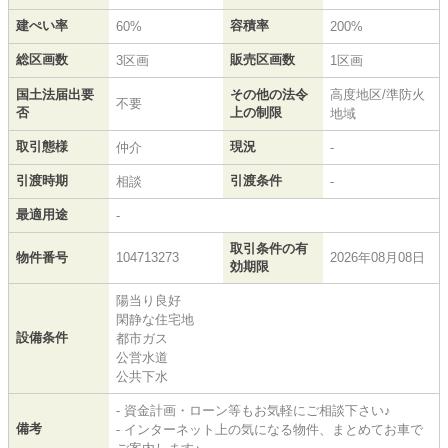
建ぺい率
容積率
60%
200%
総区画数
販売区画数
3区画
1区画
国土法届出要
その他の法令
高度地区/準防火
不要
否
上の制限
地域
取引態様
現況
仲介
-
引渡時期
引渡条件
相談
-
最適用途
-
取引条件の有
物件番号
104713273
2026年08月08日
効期限
陽当り良好
閑静な住宅地
設備条件
都市ガス
公営水道
公共下水
- 資金計画・ローン等もお気軽にご相談下さい♪
備考
- インターネット上の気になる物件、まとめてお車で