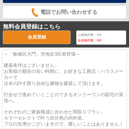
電話でお問い合わせする
無料会員登録はこちら
公開物件数：
0
件
会員登録
会員物件数：
0
件
～「板橋区大門」売地全3区画登場～
建築条件はございません。
お客様の都合の良い時期に、お好きな工務店・ハウスメー
カーで
法令の許す限り自由な建物を建築して頂けます。
打合せで進めていくことのできるオンリーワンの邸宅の実
現へ。
それぞれのご家族構成に合わせた間取りプラン。
カラーセレクトで叶う自分色の内外装。
プロの先導がございますので、難しいことはありません！