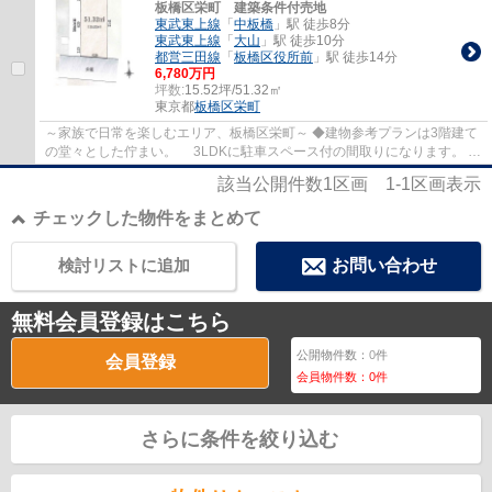
板橋区栄町 建築条件付売地
東武東上線
「
中板橋
」駅 徒歩8分
東武東上線
「
大山
」駅 徒歩10分
都営三田線
「
板橋区役所前
」駅 徒歩14分
6,780万円
坪数:
15.52坪/51.32㎡
東京都
板橋区
栄町
～家族で日常を楽しむエリア、板橋区栄町～ ◆建物参考プランは3階建て
の堂々とした佇まい。 3LDKに駐車スペース付の間取りになります。
これを元に仕様や自分好みのカラーセレク...
該当公開件数
1
区画
1-1
区画表示
チェックした物件をまとめて
検討リストに追加
お問い合わせ
無料会員登録はこちら
公開物件数：
0
件
会員登録
会員物件数：
0
件
さらに条件を絞り込む