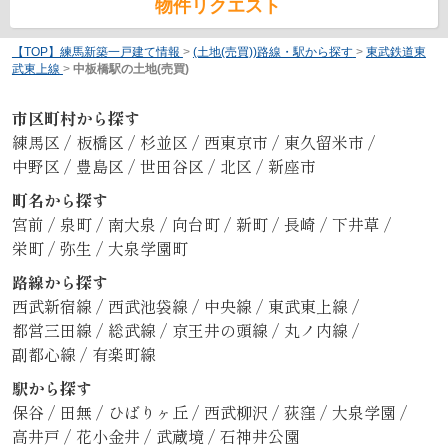
物件リクエスト
【TOP】練馬新築一戸建て情報
>
(土地(売買))路線・駅から探す
>
東武鉄道東
武東上線
>
中板橋駅の土地(売買)
市区町村から探す
練馬区
/
板橋区
/
杉並区
/
西東京市
/
東久留米市
/
中野区
/
豊島区
/
世田谷区
/
北区
/
新座市
町名から探す
宮前
/
泉町
/
南大泉
/
向台町
/
新町
/
長崎
/
下井草
/
栄町
/
弥生
/
大泉学園町
路線から探す
西武新宿線
/
西武池袋線
/
中央線
/
東武東上線
/
都営三田線
/
総武線
/
京王井の頭線
/
丸ノ内線
/
副都心線
/
有楽町線
駅から探す
保谷
/
田無
/
ひばりヶ丘
/
西武柳沢
/
荻窪
/
大泉学園
/
高井戸
/
花小金井
/
武蔵境
/
石神井公園