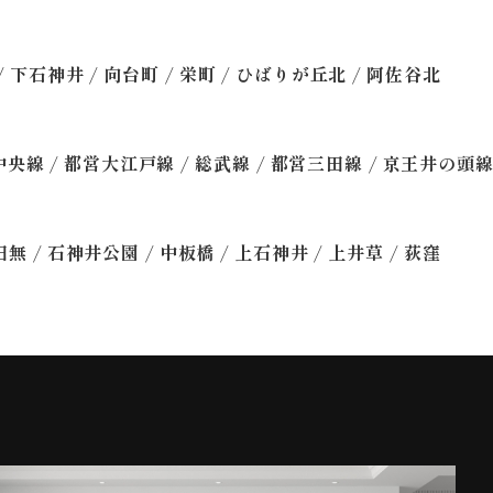
/
/
/
/
/
下石神井
向台町
栄町
ひばりが丘北
阿佐谷北
/
/
/
/
中央線
都営大江戸線
総武線
都営三田線
京王井の頭
/
/
/
/
/
田無
石神井公園
中板橋
上石神井
上井草
荻窪