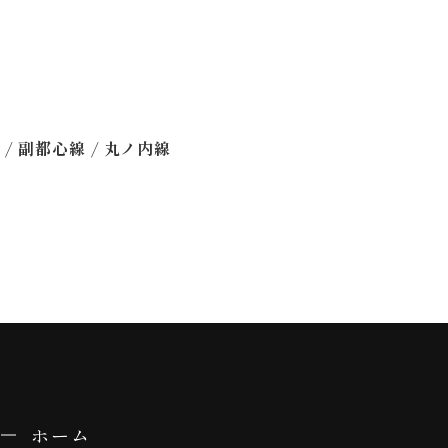
/
/
線
副都心線
丸ノ内線
ホーム