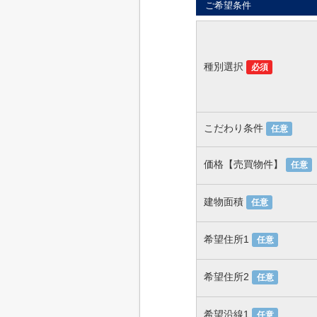
ご希望条件
種別選択
必須
こだわり条件
任意
価格【売買物件】
任意
建物面積
任意
希望住所1
任意
希望住所2
任意
希望沿線1
任意