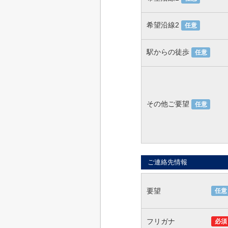
希望沿線2
任意
駅からの徒歩
任意
その他ご要望
任意
ご連絡先情報
要望
任意
フリガナ
必須