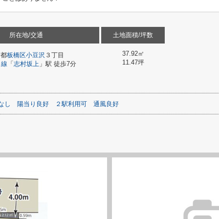
所在地/交通
土地面積/坪数
37.92㎡
京都
板橋区
小豆沢
３丁目
11.47坪
田線
「
志村坂上
」駅 徒歩7分
なし
陽当り良好
２駅利用可
通風良好