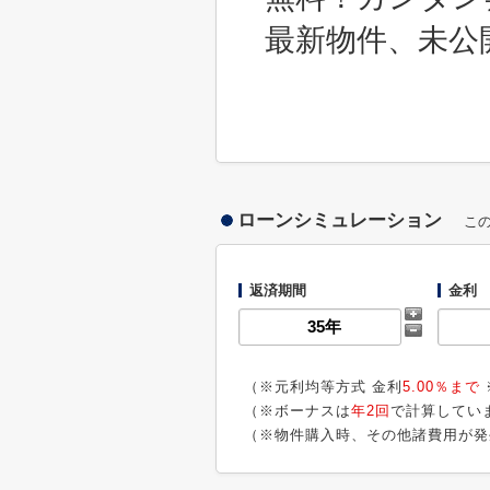
最新物件、未公
ローンシミュレーション
こ
返済期間
金利
（※元利均等方式 金利
5.00％まで
（※ボーナスは
年2回
で計算してい
（※物件購入時、その他諸費用が発