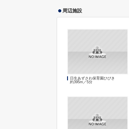
周辺施設
日生あずさわ保育園ひびき
約395m／5分