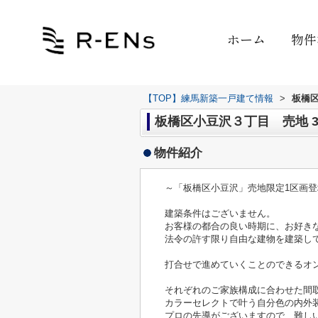
ホーム
物件
【TOP】練馬新築一戸建て情報
>
板橋
板橋区小豆沢３丁目 売地 3
物件紹介
～「板橋区小豆沢」売地限定1区画登
建築条件はございません。
お客様の都合の良い時期に、お好き
法令の許す限り自由な建物を建築し
打合せで進めていくことのできるオ
それぞれのご家族構成に合わせた間
カラーセレクトで叶う自分色の内外
プロの先導がございますので、難し