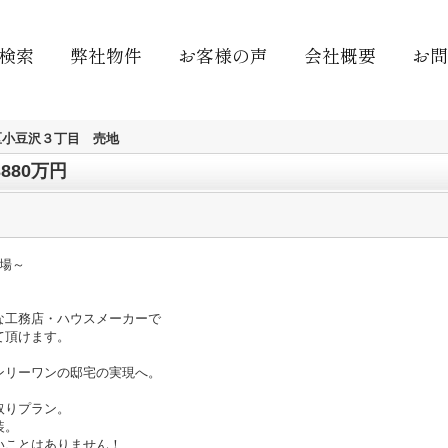
検索
弊社物件
お客様の声
会社概要
お問
区小豆沢３丁目 売地
880万円
場～
な工務店・ハウスメーカーで
て頂けます。
ンリーワンの邸宅の実現へ。
取りプラン。
装。
いことはありません！