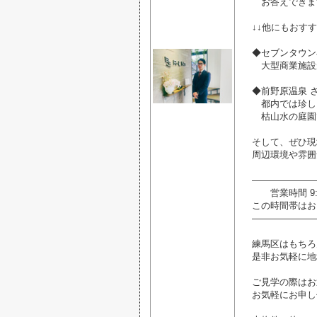
お答えできま
↓↓他にもおすす
◆セブンタウン
大型商業施設
◆前野原温泉 
都内では珍し
枯山水の庭園
そして、ぜひ現
周辺環境や雰囲
―――――――
営業時間 9:0
この時間帯はお
―――――――
練馬区はもちろ
是非お気軽に地
ご見学の際はお
お気軽にお申し