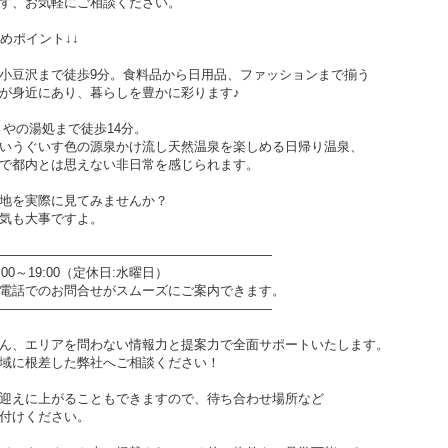
す、お気軽にご相談ください。
めポイント↓↓
小豆沢まで徒歩9分。食料品から日用品、ファッションまで揃う
が身近にあり、暮らしを豊かに彩ります♪
さやの湯処まで徒歩14分。
いうぐいす色の源泉かけ流し天然温泉を楽しめる日帰り温泉、
で都内とは思えない非日常を感じられます。
地を実際に見てみませんか？
気も大事ですよ。
―――――――――――――――――――――
0～19:00（定休日:水曜日）
電話でのお問合せがスムーズにご案内できます。
―――――――――――――――――――――
ん、エリアを問わない情報力と提案力で全面サポートいたします。
域に根差した弊社へご相談ください！
迎えに上がることもできますので、待ち合わせ場所など
付けください。