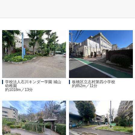
学校法人石川キンダー学園 城山
板橋区立志村第四小学校
幼稚園
約852m／11分
約1018m／13分