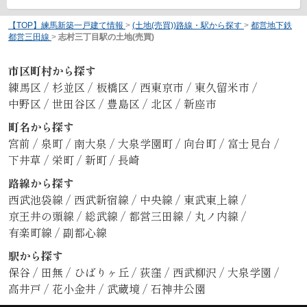
【TOP】練馬新築一戸建て情報
>
(土地(売買))路線・駅から探す
>
都営地下鉄
都営三田線
>
志村三丁目駅の土地(売買)
市区町村から探す
練馬区
/
杉並区
/
板橋区
/
西東京市
/
東久留米市
/
中野区
/
世田谷区
/
豊島区
/
北区
/
新座市
町名から探す
宮前
/
泉町
/
南大泉
/
大泉学園町
/
向台町
/
富士見台
/
下井草
/
栄町
/
新町
/
長崎
路線から探す
西武池袋線
/
西武新宿線
/
中央線
/
東武東上線
/
京王井の頭線
/
総武線
/
都営三田線
/
丸ノ内線
/
有楽町線
/
副都心線
駅から探す
保谷
/
田無
/
ひばりヶ丘
/
荻窪
/
西武柳沢
/
大泉学園
/
高井戸
/
花小金井
/
武蔵境
/
石神井公園