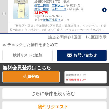
板橋区小豆沢３丁目 売地
都営三田線
「
志村坂上
」駅 徒歩7分
都営三田線
「
志村三丁目
」駅 徒歩9分
3,880万円
坪数:
11.47坪/37.92㎡
東京都
板橋区
小豆沢
３丁目
～「板橋区小豆沢」売地限定1区画登場～ 建築条件はございません。 お客
様の都合の良い時期に、お好きな工務店・ハウスメーカーで 法令の許す
限り自由な建物を建築して頂けます。 打...
該当公開件数
1
区画
1-1
区画表示
チェックした物件をまとめて
検討リストに追加
お問い合わせ
無料会員登録はこちら
公開物件数：
0
件
会員登録
会員物件数：
0
件
さらに条件を絞り込む
物件リクエスト