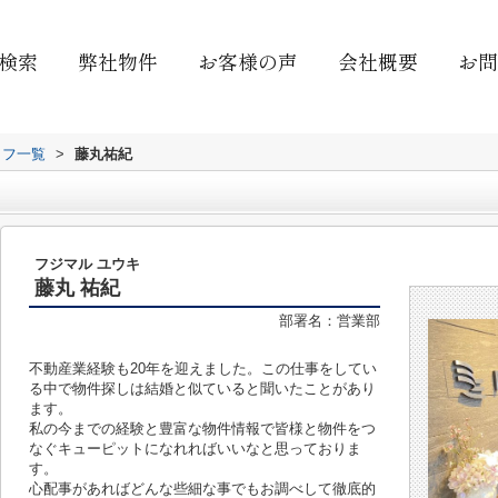
検索
弊社物件
お客様の声
会社概要
お問
ッフ一覧
>
藤丸祐紀
フジマル ユウキ
藤丸 祐紀
部署名：営業部
不動産業経験も20年を迎えました。この仕事をしてい
る中で物件探しは結婚と似ていると聞いたことがあり
ます。
私の今までの経験と豊富な物件情報で皆様と物件をつ
なぐキューピットになれればいいなと思っておりま
す。
心配事があればどんな些細な事でもお調べして徹底的