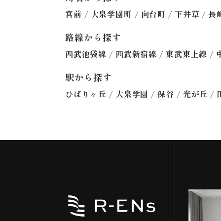
/
/
/
/
宮前
大泉学園町
向台町
下井草
長
路線から探す
/
/
/
西武池袋線
西武新宿線
東武東上線
駅から探す
/
/
/
/
ひばりヶ丘
大泉学園
保谷
光が丘