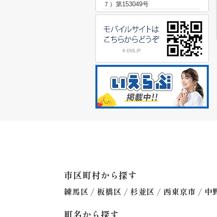
７）第153049号
市区町村から探す
/
/
/
/
練馬区
板橋区
杉並区
西東京市
中
町名から探す