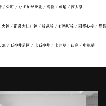
/
/
/
/
/
崎
栄町
ひばりが丘北
高松
成増
南大泉
/
/
/
/
/
中央線
都営大江戸線
総武線
有楽町線
副都心線
都
/
/
/
/
/
田無
石神井公園
上石神井
上井草
荻窪
中板橋