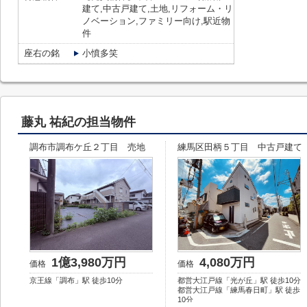
建て,中古戸建て,土地,リフォーム・リ
ノベーション,ファミリー向け,駅近物
件
座右の銘
小憤多笑
藤丸 祐紀の担当物件
調布市調布ケ丘２丁目 売地
練馬区田柄５丁目 中古戸建て
1億3,980万円
4,080万円
価格
価格
京王線「調布」駅 徒歩10分
都営大江戸線「光が丘」駅 徒歩10分
都営大江戸線「練馬春日町」駅 徒歩
10分