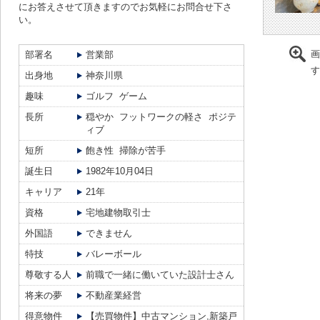
にお答えさせて頂きますのでお気軽にお問合せ下さ
い。
画
部署名
営業部
す
出身地
神奈川県
趣味
ゴルフ ゲーム
長所
穏やか フットワークの軽さ ポジテ
ィブ
短所
飽き性 掃除が苦手
誕生日
1982年10月04日
キャリア
21年
資格
宅地建物取引士
外国語
できません
特技
バレーボール
尊敬する人
前職で一緒に働いていた設計士さん
将来の夢
不動産業経営
得意物件
【売買物件】中古マンション,新築戸