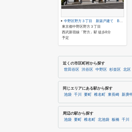
中野区野方３丁目 新築戸建て B号棟
東京都中野区野方３丁目
西武新宿線「野方」駅 徒歩8分
予定
近くの市区町村から探す
世田谷区
渋谷区
中野区
杉並区
北区
同じエリアにある駅から探す
池袋
千川
要町
椎名町
東長崎
新庚
周辺の駅から探す
池袋
要町
椎名町
北池袋
板橋
千川