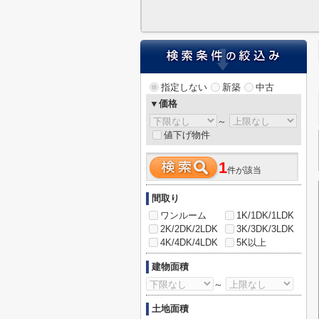
指定しない
新築
中古
▼価格
～
値下げ物件
1
件が該当
間取り
ワンルーム
1K/1DK/1LDK
2K/2DK/2LDK
3K/3DK/3LDK
4K/4DK/4LDK
5K以上
建物面積
～
土地面積