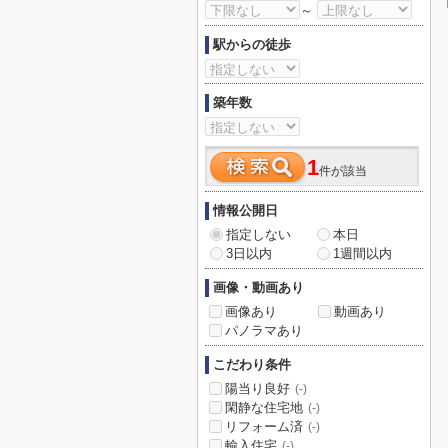
～
駅からの徒歩
築年数
1
件が該当
情報公開日
指定しない
本日
3日以内
1週間以内
画像・動画あり
画像あり
動画あり
パノラマあり
こだわり条件
陽当り良好
(-)
閑静な住宅地
(-)
リフォーム済
(-)
輸入住宅
(-)