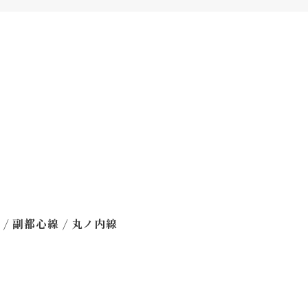
/
/
線
副都心線
丸ノ内線