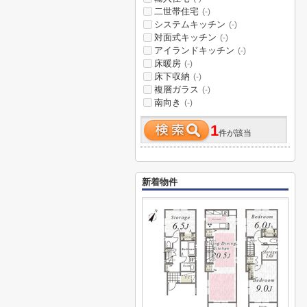
二世帯住宅
(-)
システムキッチン
(-)
対面式キッチン
(-)
アイランドキッチン
(-)
床暖房
(-)
床下収納
(-)
複層ガラス
(-)
南向き
(-)
1
件が該当
新着物件