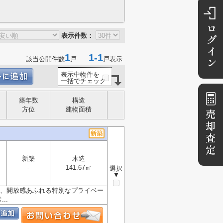
表示件数：
1
1-1
該当公開件数
戸
戸表示
表示中物件を
一括でチェック
築年数
構造
方位
建物面積
新築
木造
-
141.67㎡
選択
▼
は、開放感あふれる特別なプライベー
..