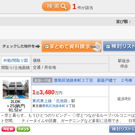
1
件が該当
並び順：
外観
/
間取り図
価格
駅徒歩
停歩
交通 / 所在地
間取り/土地面積
豊島区池袋本町２丁目 新築戸建て ２号棟
新築一戸建
1
3,480
億
万円
徒歩8分
東武東上線
「
北池袋
」駅
2LDK
＋2S(納戸)
東京都
豊島区
池袋本町
２丁目
81.52㎡
～空と暮らす、もうひとつのリビング～ ◇空とつながるルーフバルコニー
ト空間。 ティータイムや読書、ガーデニングなど多彩に活用でき、 日常.