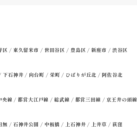
/
/
/
/
/
野区
東久留米市
世田谷区
豊島区
新座市
渋谷区
/
/
/
/
/
下石神井
向台町
栄町
ひばりが丘北
阿佐谷北
/
/
/
/
中央線
都営大江戸線
総武線
都営三田線
京王井の頭
/
/
/
/
/
田無
石神井公園
中板橋
上石神井
上井草
荻窪