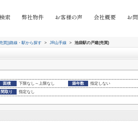
検索
弊社物件
お客様の声
会社概要
お問
(売買))路線・駅から探す
>
JR山手線
>
池袋駅の戸建(売買)
面積
下限なし～上限なし
築年数
指定しない
間取り
指定なし