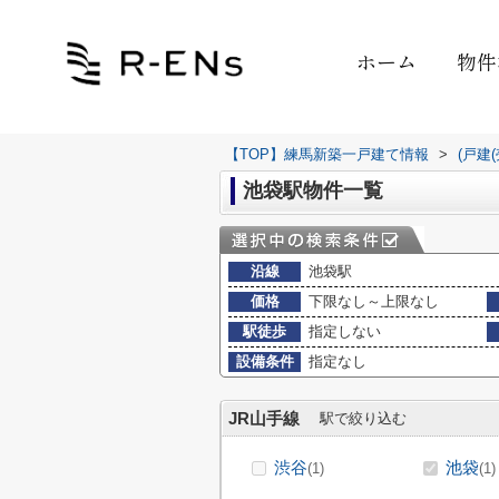
ホーム
物件
【TOP】練馬新築一戸建て情報
>
(戸建
池袋駅物件一覧
沿線
池袋駅
価格
下限なし～上限なし
駅徒歩
指定しない
設備条件
指定なし
JR山手線
駅で絞り込む
渋谷
池袋
(1)
(1)