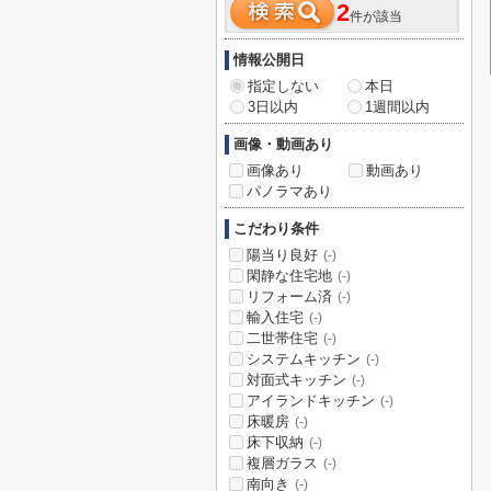
2
件が該当
情報公開日
指定しない
本日
3日以内
1週間以内
画像・動画あり
画像あり
動画あり
パノラマあり
こだわり条件
陽当り良好
(-)
閑静な住宅地
(-)
リフォーム済
(-)
輸入住宅
(-)
二世帯住宅
(-)
システムキッチン
(-)
対面式キッチン
(-)
アイランドキッチン
(-)
床暖房
(-)
床下収納
(-)
複層ガラス
(-)
南向き
(-)