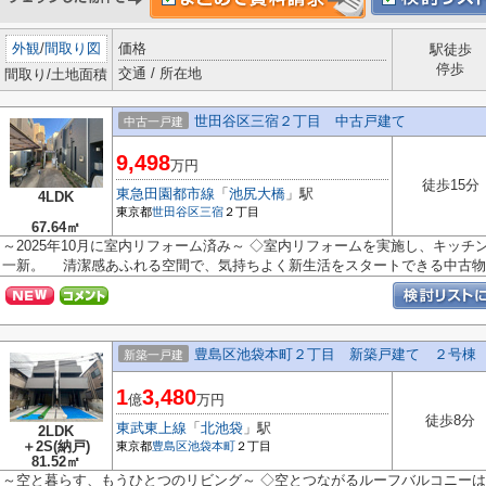
外観
/
間取り図
価格
駅徒歩
停歩
交通 / 所在地
間取り/土地面積
世田谷区三宿２丁目 中古戸建て
中古一戸建
9,498
万円
徒歩15分
東急田園都市線
「
池尻大橋
」駅
4LDK
東京都
世田谷区
三宿
２丁目
67.64㎡
～2025年10月に室内リフォーム済み～ ◇室内リフォームを実施し、キッ
一新。 清潔感あふれる空間で、気持ちよく新生活をスタートできる中古物..
豊島区池袋本町２丁目 新築戸建て ２号棟
新築一戸建
1
3,480
億
万円
徒歩8分
東武東上線
「
北池袋
」駅
2LDK
＋2S(納戸)
東京都
豊島区
池袋本町
２丁目
81.52㎡
～空と暮らす、もうひとつのリビング～ ◇空とつながるルーフバルコニー