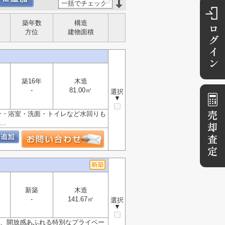
一括でチェック
築年数
構造
方位
建物面積
築16年
木造
-
81.00㎡
選択
▼
チン・浴室・洗面・トイレなど水回りも
.
新築
木造
-
141.67㎡
選択
▼
は、開放感あふれる特別なプライベー