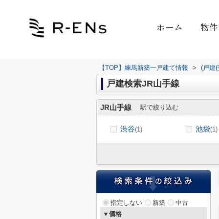
ホーム
物件
【TOP】練馬新築一戸建て情報
>
(戸建
戸建検索JR山手線
JR山手線
駅で絞り込む
渋谷
池袋
(1)
(1)
指定しない
新築
中古
▼価格