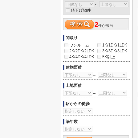
～
値下げ物件
2
件が該当
間取り
ワンルーム
1K/1DK/1LDK
2K/2DK/2LDK
3K/3DK/3LDK
4K/4DK/4LDK
5K以上
建物面積
～
土地面積
～
駅からの徒歩
築年数