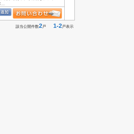
..
2
1-2
該当公開件数
戸
戸表示