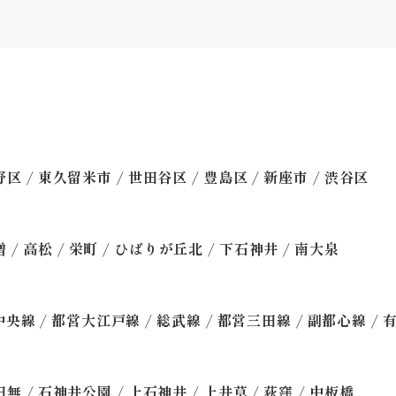
/
/
/
/
/
野区
東久留米市
世田谷区
豊島区
新座市
渋谷区
/
/
/
/
/
増
高松
栄町
ひばりが丘北
下石神井
南大泉
/
/
/
/
/
中央線
都営大江戸線
総武線
都営三田線
副都心線
/
/
/
/
/
田無
石神井公園
上石神井
上井草
荻窪
中板橋