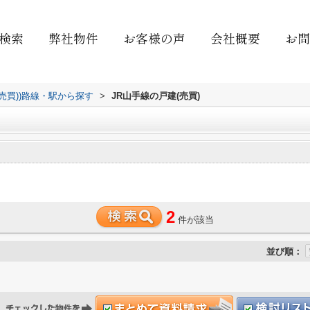
検索
弊社物件
お客様の声
会社概要
お問
(売買))路線・駅から探す
>
JR山手線の戸建(売買)
2
件が該当
並び順：