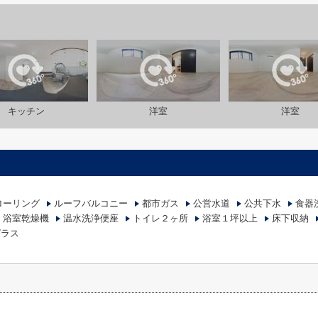
キッチン
洋室
洋室
ローリング
ルーフバルコニー
都市ガス
公営水道
公共下水
食器
浴室乾燥機
温水洗浄便座
トイレ２ヶ所
浴室１坪以上
床下収納
ガラス