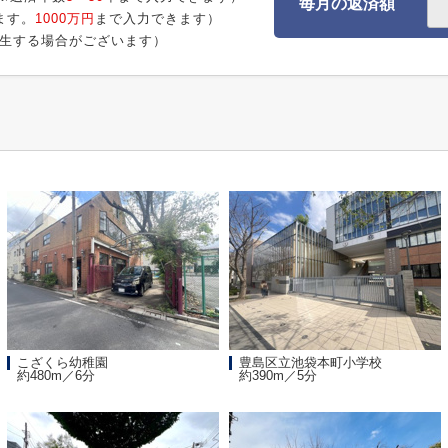
毎月の返済額
ます。
1000万円
まで入力できます）
生する場合がございます）
こざくら幼稚園
豊島区立池袋本町小学校
約480m／6分
約390m／5分