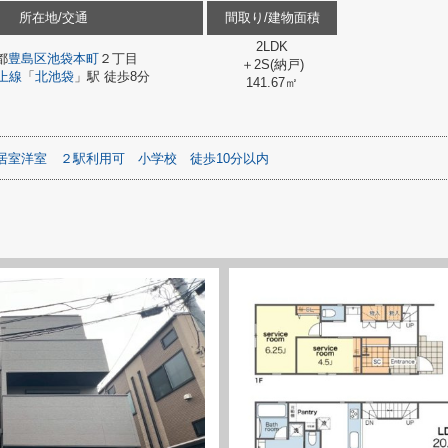
所在地/交通
間取り/建物面積
2LDK
都
豊島区
池袋本町
２丁目
＋2S(納戸)
上線
「
北池袋
」駅 徒歩8分
141.67㎡
居室洋室
２駅利用可
小学校
徒歩10分以内