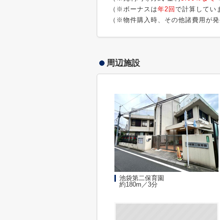
（※ボーナスは
年2回
で計算してい
（※物件購入時、その他諸費用が発
周辺施設
池袋第二保育園
約180m／3分