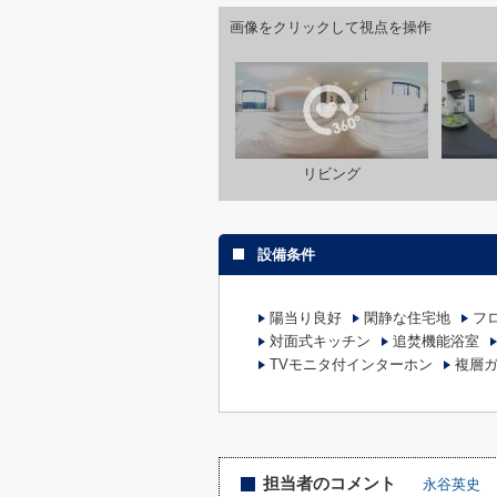
画像をクリックして視点を操作
リビング
設備条件
陽当り良好
閑静な住宅地
フ
対面式キッチン
追焚機能浴室
TVモニタ付インターホン
複層
担当者のコメント
永谷英史