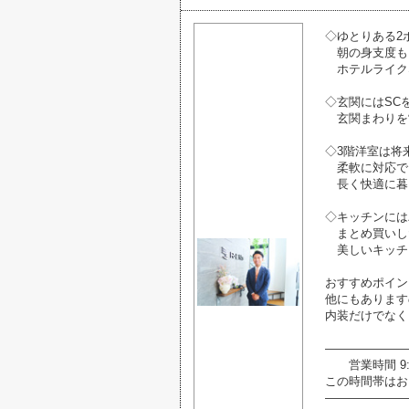
◇ゆとりある2
朝の身支度も
ホテルライク
◇玄関にはSC
玄関まわりを
◇3階洋室は将
柔軟に対応で
長く快適に暮
◇キッチンには
まとめ買いし
美しいキッチ
おすすめポイン
他にもあります
内装だけでなく
―――――――
営業時間 9:0
この時間帯はお
―――――――