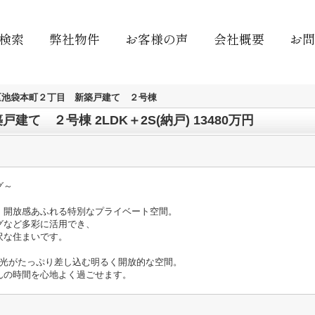
検索
弊社物件
お客様の声
会社概要
お問
区池袋本町２丁目 新築戸建て ２号棟
て ２号棟 2LDK＋2S(納戸) 13480万円
グ～
、開放感あふれる特別なプライベート空間。
など多彩に活用でき、
沢な住まいです。
、陽光がたっぷり差し込む明るく開放的な空間。
の時間を心地よく過ごせます。