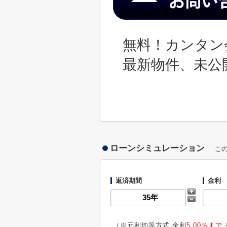
無料！カンタン
最新物件、未公
ローンシミュレーション
こ
返済期間
金利
（※元利均等方式 金利
5.00％まで