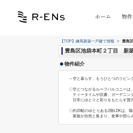
ホーム
物件
【TOP】練馬新築一戸建て情報
>
豊島
豊島区池袋本町２丁目 新築戸建
物件紹介
～空と暮らす、もうひとつのリビン
◇空とつながるルーフバルコニーは
ティータイムや読書、ガーデニング
日常にゆとりと彩りをもたらす贅
◇約20帖のゆとりある2階LDKは
家族が自然と集まり、食事や団らん