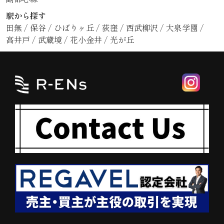
駅から探す
田無
/
保谷
/
ひばりヶ丘
/
荻窪
/
西武柳沢
/
大泉学園
/
高井戸
/
武蔵境
/
花小金井
/
光が丘