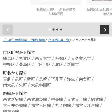
板橋区大和町 新築戸建て
6,180万円
1億2,
【TOP】練馬新築一戸建て情報
>
ブログ記事一覧
>
アクアパーク品川
市区町村から探す
練馬区
/
杉並区
/
西東京市
/
板橋区
/
東久留米市
/
中野区
/
豊島区
/
世田谷区
/
北区
/
新座市
町名から探す
宮前
/
泉町
/
新町
/
長崎
/
下井草
/
弥生
/
向台町
/
南大泉
/
栄町
/
大泉学園町
路線から探す
西武新宿線
/
西武池袋線
/
中央線
/
東武東上線
/
総武線
/
京王井の頭線
/
都営三田線
/
丸ノ内線
/
都営大江戸線
/
副都心線