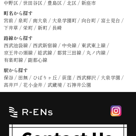
中野区
/
世田谷区
/
豊島区
/
北区
/
新座市
町名から探す
宮前
/
泉町
/
南大泉
/
大泉学園町
/
向台町
/
富士見台
/
下井草
/
栄町
/
新町
/
長崎
路線から探す
西武池袋線
/
西武新宿線
/
中央線
/
東武東上線
/
京王井の頭線
/
総武線
/
都営三田線
/
丸ノ内線
/
有楽町線
/
副都心線
駅から探す
保谷
/
田無
/
ひばりヶ丘
/
荻窪
/
西武柳沢
/
大泉学園
/
高井戸
/
花小金井
/
武蔵境
/
石神井公園