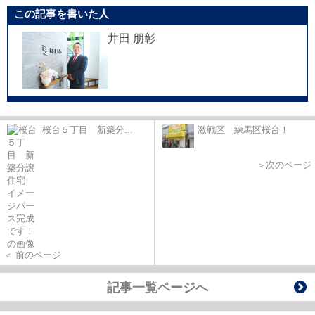
この記事を書いた人
井田 朋彰
桜台５丁目 新築分...
激戦区 練馬区桜台！
＞次のページ
＜ 前のページ
記事一覧ページへ