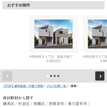
おすすめ物件
中野区野方３丁目 新築戸建て B号棟
8,580万円
8,9
【TOP】練馬新築一戸建て情報
>
ブログ記事一覧
>
♪温泉♪
市区町村から探す
練馬区
/
杉並区
/
板橋区
/
西東京市
/
東久留米市
/