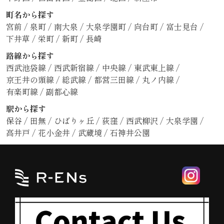
町名から探す
宮前
/
泉町
/
南大泉
/
大泉学園町
/
向台町
/
富士見台
/
下井草
/
栄町
/
新町
/
長崎
路線から探す
西武池袋線
/
西武新宿線
/
中央線
/
東武東上線
/
京王井の頭線
/
総武線
/
都営三田線
/
丸ノ内線
/
有楽町線
/
副都心線
駅から探す
保谷
/
田無
/
ひばりヶ丘
/
荻窪
/
西武柳沢
/
大泉学園
/
高井戸
/
花小金井
/
武蔵境
/
石神井公園