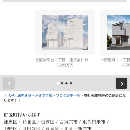
北区赤羽台３丁目 建築条件付き売地 C区画
5,280万円
8,5
【TOP】練馬新築一戸建て情報
>
ブログ記事一覧
>
弊社売主物件のご紹介にな
ります！！
市区町村から探す
練馬区
/
杉並区
/
板橋区
/
西東京市
/
東久留米市
/
中野区
/
世田谷区
/
豊島区
/
北区
/
新座市