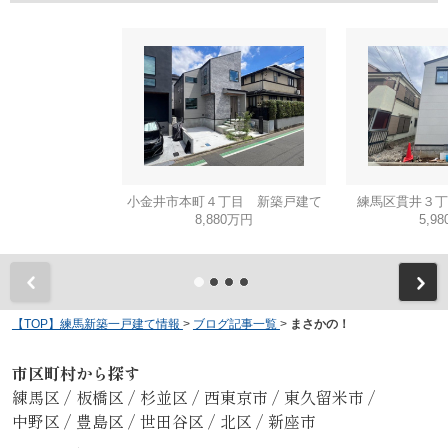
小金井市本町４丁目 新築戸建て
練馬区貫井３丁
8,880万円
5,9
【TOP】練馬新築一戸建て情報
>
ブログ記事一覧
>
まさかの！
市区町村から探す
練馬区
/
板橋区
/
杉並区
/
西東京市
/
東久留米市
/
中野区
/
豊島区
/
世田谷区
/
北区
/
新座市