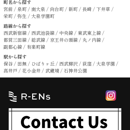
町名から探す
宮前
/
泉町
/
南大泉
/
向台町
/
新町
/
長崎
/
下井草
/
栄町
/
弥生
/
大泉学園町
路線から探す
西武新宿線
/
西武池袋線
/
中央線
/
東武東上線
/
都営三田線
/
総武線
/
京王井の頭線
/
丸ノ内線
/
副都心線
/
有楽町線
駅から探す
保谷
/
田無
/
ひばりヶ丘
/
西武柳沢
/
荻窪
/
大泉学園
/
高井戸
/
花小金井
/
武蔵境
/
石神井公園