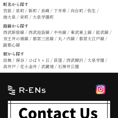
町名から探す
宮前
/
泉町
/
新町
/
長崎
/
下井草
/
向台町
/
弥生
/
南大泉
/
栄町
/
大泉学園町
路線から探す
西武新宿線
/
西武池袋線
/
中央線
/
東武東上線
/
総武線
/
京王井の頭線
/
都営三田線
/
丸ノ内線
/
都営大江戸線
/
副都心線
駅から探す
田無
/
保谷
/
ひばりヶ丘
/
荻窪
/
西武柳沢
/
大泉学園
/
高井戸
/
花小金井
/
武蔵境
/
石神井公園