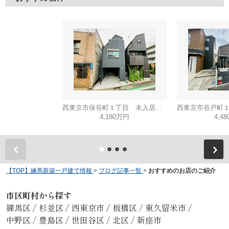
西東京市保谷町１丁目 未入居戸建て
4,180万円
4,4
【TOP】練馬新築一戸建て情報
>
ブログ記事一覧
>
おすすめのお店のご紹介
市区町村から探す
練馬区
/
杉並区
/
西東京市
/
板橋区
/
東久留米市
/
中野区
/
豊島区
/
世田谷区
/
北区
/
新座市