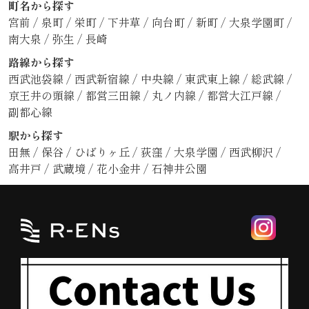
町名から探す
宮前
/
泉町
/
栄町
/
下井草
/
向台町
/
新町
/
大泉学園町
/
南大泉
/
弥生
/
長崎
路線から探す
西武池袋線
/
西武新宿線
/
中央線
/
東武東上線
/
総武線
/
京王井の頭線
/
都営三田線
/
丸ノ内線
/
都営大江戸線
/
副都心線
駅から探す
田無
/
保谷
/
ひばりヶ丘
/
荻窪
/
大泉学園
/
西武柳沢
/
高井戸
/
武蔵境
/
花小金井
/
石神井公園