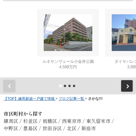
ルネサンヴェール小金井公園
ダイヤパレ
4,599万円
3,8
【TOP】練馬新築一戸建て情報
>
ブログ記事一覧
>
さかな!!!
市区町村から探す
練馬区
/
杉並区
/
板橋区
/
西東京市
/
東久留米市
/
中野区
/
豊島区
/
世田谷区
/
北区
/
新座市