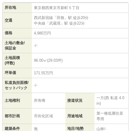
所在地
東京都
西東京市
新町
５丁目
西武新宿線
「
田無
」駅 徒歩20分
交通
中央線
「
武蔵境
」駅 徒歩22分
価格
4,980万円
土地の敷金/
-/-
保証金
土地面積
96.00㎡(29.03坪)
(坪数)
坪単価
171.55万円
私道負担面積/
-/-
セットバック
一方(西 私道 4.0
土地権利
所有権
接道状況
m)
第一種低層住居
都市計画
市街化区域
用途地域
専用
建築条件
地目/地勢
無
山林/-