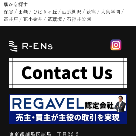
駅から探す
保谷
/
田無
/
ひばりヶ丘
/
西武柳沢
/
荻窪
/
大泉学園
/
高井戸
/
花小金井
/
武蔵境
/
石神井公園
東京都練馬区練馬１丁目26-2