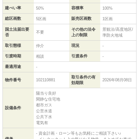
建ぺい率
容積率
50%
100%
総区画数
販売区画数
5区画
1区画
国土法届出要
その他の法令
景観法/高度地区/
不要
否
上の制限
準防火地域
取引態様
現況
仲介
-
引渡時期
引渡条件
相談
-
最適用途
-
取引条件の有
物件番号
102110881
2026年08月08日
効期限
陽当り良好
閑静な住宅地
都市ガス
設備条件
公営水道
公共下水
電気有
- 資金計画・ローン等もお気軽にご相談下さい♪
備考