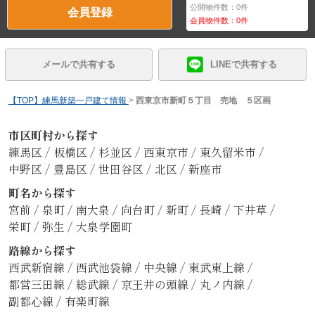
公開物件数：
0
件
会員登録
会員物件数：
0
件
メールで共有する
LINEで共有する
【TOP】練馬新築一戸建て情報
>
西東京市新町５丁目 売地 ５区画
市区町村から探す
練馬区
/
板橋区
/
杉並区
/
西東京市
/
東久留米市
/
中野区
/
豊島区
/
世田谷区
/
北区
/
新座市
町名から探す
宮前
/
泉町
/
南大泉
/
向台町
/
新町
/
長崎
/
下井草
/
栄町
/
弥生
/
大泉学園町
路線から探す
西武新宿線
/
西武池袋線
/
中央線
/
東武東上線
/
都営三田線
/
総武線
/
京王井の頭線
/
丸ノ内線
/
副都心線
/
有楽町線