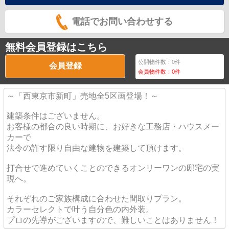
電話でお問い合わせする
無料会員登録はこちら
公開物件数：
0
件
会員登録
会員物件数：
0
件
～「西東京市新町」売地全5区画登場！～
建築条件はございません。
お客様の都合の良い時期に、お好きな工務店・ハウスメー
カーで
法令の許す限り自由な建物を建築して頂けます。
打合せで進めていくことのできるオンリーワンの邸宅の実
現へ。
それぞれのご家族構成に合わせた間取りプラン。
カラーセレクトで叶う自分色の内外装。
プロの先導がございますので、難しいことはありません！