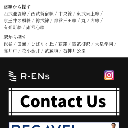
路線から探す
西武池袋線
/
西武新宿線
/
中央線
/
東武東上線
/
京王井の頭線
/
総武線
/
都営三田線
/
丸ノ内線
/
有楽町線
/
副都心線
駅から探す
保谷
/
田無
/
ひばりヶ丘
/
荻窪
/
西武柳沢
/
大泉学園
/
高井戸
/
花小金井
/
武蔵境
/
石神井公園