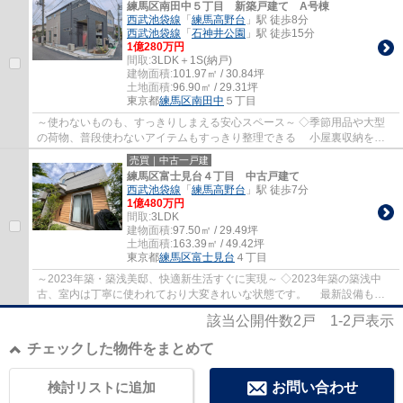
練馬区南田中５丁目 新築戸建て A号棟
西武池袋線
「
練馬高野台
」駅 徒歩8分
西武池袋線
「
石神井公園
」駅 徒歩15分
1億280万円
間取:
3LDK＋1S(納戸)
建物面積:
101.97㎡ / 30.84坪
土地面積:
96.90㎡ / 29.31坪
東京都
練馬区
南田中
５丁目
～使わないものも、すっきりしまえる安心スペース～ ◇季節用品や大型
の荷物、普段使わないアイテムもすっきり整理できる 小屋裏収納を完
備。居住スペースを圧迫せず、生活空間を広...
売買｜中古一戸建
練馬区富士見台４丁目 中古戸建て
西武池袋線
「
練馬高野台
」駅 徒歩7分
1億480万円
間取:
3LDK
建物面積:
97.50㎡ / 29.49坪
土地面積:
163.39㎡ / 49.42坪
東京都
練馬区
富士見台
４丁目
～2023年築・築浅美邸、快適新生活すぐに実現～ ◇2023年築の築浅中
古、室内は丁寧に使われており大変きれいな状態です。 最新設備も整
い、すぐに快適な新生活をスタートできます。 ...
該当公開件数
2
戸
1-2
戸表示
チェックした物件をまとめて
検討リストに追加
お問い合わせ