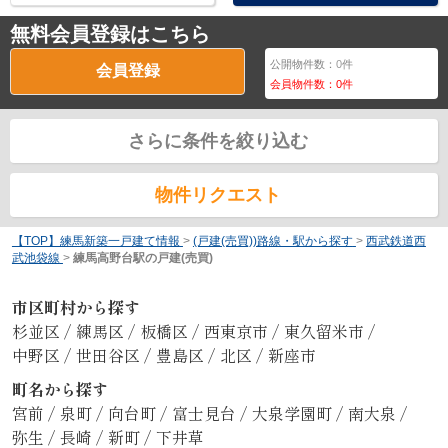
無料会員登録はこちら
公開物件数：
0
件
会員登録
会員物件数：
0
件
さらに条件を絞り込む
物件リクエスト
【TOP】練馬新築一戸建て情報
>
(戸建(売買))路線・駅から探す
>
西武鉄道西
武池袋線
>
練馬高野台駅の戸建(売買)
市区町村から探す
杉並区
/
練馬区
/
板橋区
/
西東京市
/
東久留米市
/
中野区
/
世田谷区
/
豊島区
/
北区
/
新座市
町名から探す
宮前
/
泉町
/
向台町
/
富士見台
/
大泉学園町
/
南大泉
/
弥生
/
長崎
/
新町
/
下井草