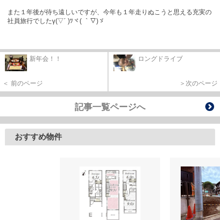
また１年後が待ち遠しいですが、今年も１年走りぬこうと思える充実の
社員旅行でしたγ(▽´ )ﾂヾ( ｀▽)ゞ
新年会！！
ロングドライブ
＜ 前のページ
＞次のページ
記事一覧ページへ
おすすめ物件