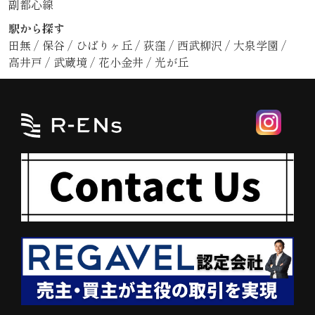
副都心線
駅から探す
田無
/
保谷
/
ひばりヶ丘
/
荻窪
/
西武柳沢
/
大泉学園
/
高井戸
/
武蔵境
/
花小金井
/
光が丘