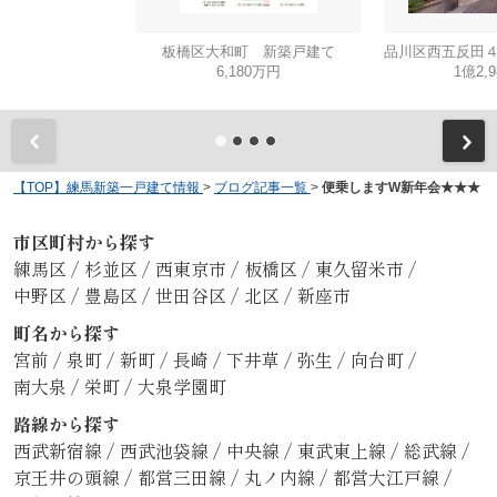
板橋区大和町 新築戸建て
6,180万円
1億2,
【TOP】練馬新築一戸建て情報
>
ブログ記事一覧
>
便乗しますW新年会★★★
市区町村から探す
練馬区
/
杉並区
/
西東京市
/
板橋区
/
東久留米市
/
中野区
/
豊島区
/
世田谷区
/
北区
/
新座市
町名から探す
宮前
/
泉町
/
新町
/
長崎
/
下井草
/
弥生
/
向台町
/
南大泉
/
栄町
/
大泉学園町
路線から探す
西武新宿線
/
西武池袋線
/
中央線
/
東武東上線
/
総武線
/
京王井の頭線
/
都営三田線
/
丸ノ内線
/
都営大江戸線
/