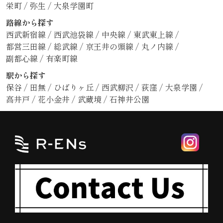
栄町
/
弥生
/
大泉学園町
路線から探す
西武新宿線
/
西武池袋線
/
中央線
/
東武東上線
/
都営三田線
/
総武線
/
京王井の頭線
/
丸ノ内線
/
副都心線
/
有楽町線
駅から探す
保谷
/
田無
/
ひばりヶ丘
/
西武柳沢
/
荻窪
/
大泉学園
/
高井戸
/
花小金井
/
武蔵境
/
石神井公園