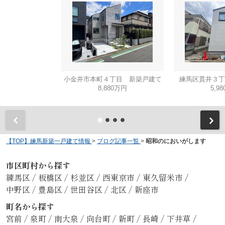
小金井市本町４丁目 新築戸建て
練馬区貫井３丁
8,880万円
5,9
【TOP】練馬新築一戸建て情報
>
ブログ記事一覧
>
昭和のにおいがします
市区町村から探す
練馬区
/
板橋区
/
杉並区
/
西東京市
/
東久留米市
/
中野区
/
豊島区
/
世田谷区
/
北区
/
新座市
町名から探す
宮前
/
泉町
/
南大泉
/
向台町
/
新町
/
長崎
/
下井草
/