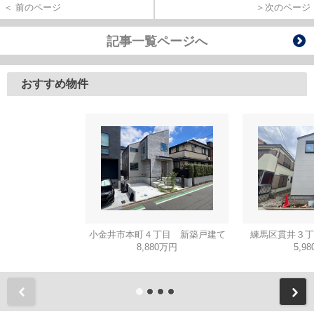
＜ 前のページ
＞次のページ
記事一覧ページへ
おすすめ物件
小金井市本町４丁目 新築戸建て
練馬区貫井３丁
8,880万円
5,9