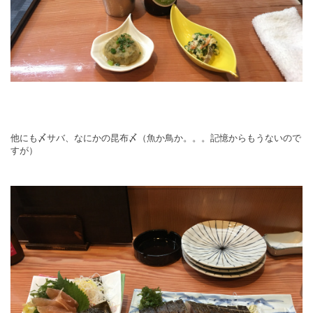
他にも〆サバ、なにかの昆布〆（魚か鳥か。。。記憶からもうないので
すが）