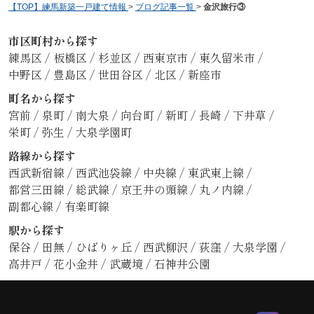
【TOP】練馬新築一戸建て情報
>
ブログ記事一覧
>
金沢旅行③
市区町村から探す
練馬区
/
板橋区
/
杉並区
/
西東京市
/
東久留米市
/
中野区
/
豊島区
/
世田谷区
/
北区
/
新座市
町名から探す
宮前
/
泉町
/
南大泉
/
向台町
/
新町
/
長崎
/
下井草
/
栄町
/
弥生
/
大泉学園町
路線から探す
西武新宿線
/
西武池袋線
/
中央線
/
東武東上線
/
都営三田線
/
総武線
/
京王井の頭線
/
丸ノ内線
/
副都心線
/
有楽町線
駅から探す
保谷
/
田無
/
ひばりヶ丘
/
西武柳沢
/
荻窪
/
大泉学園
/
高井戸
/
花小金井
/
武蔵境
/
石神井公園