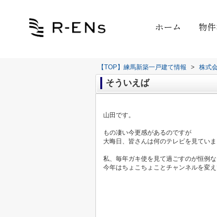
ホーム
物件
【TOP】練馬新築一戸建て情報
>
株式
そういえば
山田です。
もの凄い今更感があるのですが
大晦日、皆さんは何のテレビを見ていま
私、毎年ガキ使を見て過ごすのが恒例な
今年はちょこちょことチャンネルを変え