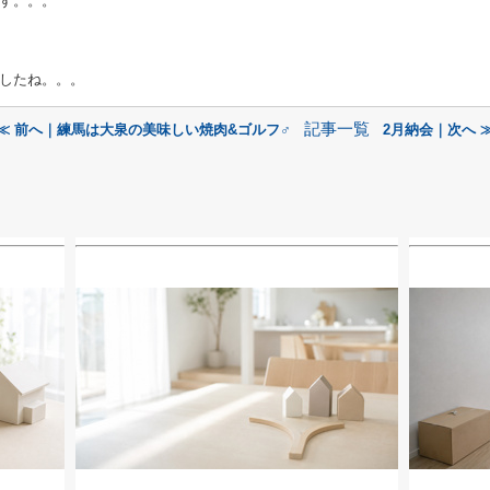
す。。。
したね。。。
記事一覧
≪ 前へ｜練馬は大泉の美味しい焼肉&ゴルフ️‍♂️
2月納会｜次へ 